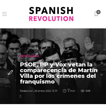
0
DESTACADA
PSOE, PP y Vox vetan la
comparecencia de Martín
Villa por los crímenes del
franquismo
Redaccion
,
26 enero 2022 12:31
2 min
608