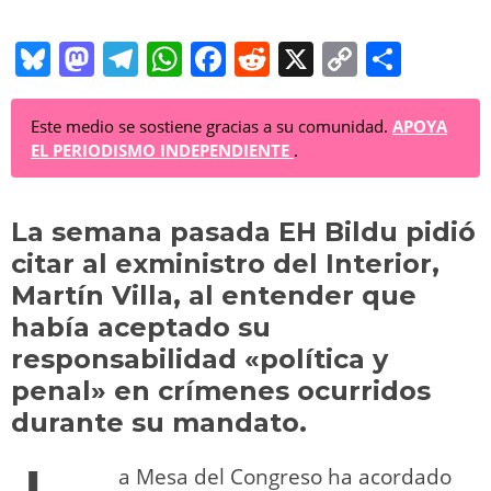
Bl
M
T
W
F
R
X
C
C
u
a
el
h
a
e
o
o
e
st
e
at
c
d
p
m
Este medio se sostiene gracias a su comunidad.
APOYA
EL PERIODISMO INDEPENDIENTE
.
sk
o
gr
s
e
di
y
p
y
d
a
A
b
t
Li
ar
La semana pasada EH Bildu pidió
o
m
p
o
n
tir
citar al exministro del Interior,
n
p
o
k
Martín Villa, al entender que
k
había aceptado su
responsabilidad «política y
penal» en crímenes ocurridos
durante su mandato.
a Mesa del Congreso ha acordado