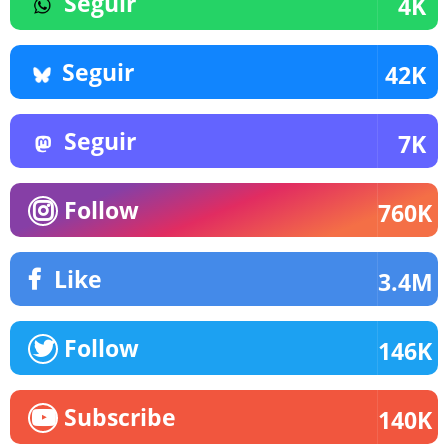
Seguir
4K
Seguir
42K
Seguir
7K
Follow
760K
Like
3.4M
Follow
146K
Subscribe
140K