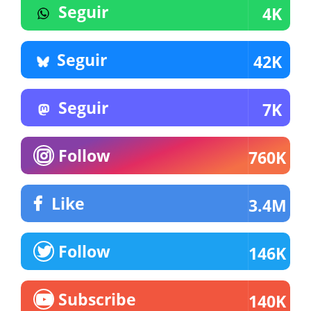
Seguir
4K
Seguir
42K
Seguir
7K
Follow
760K
Like
3.4M
Follow
146K
Subscribe
140K