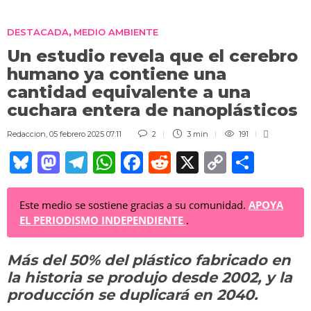
DESTACADA
MEDIO AMBIENTE
,
Un estudio revela que el cerebro
humano ya contiene una
cantidad equivalente a una
cuchara entera de nanoplásticos
Redaccion
,
05 febrero 2025 07:11
2
3 min
191
Bl
M
T
W
F
R
X
C
C
u
a
el
h
a
e
o
o
e
st
e
at
c
d
p
m
Este medio se sostiene gracias a su comunidad.
APOYA
EL PERIODISMO INDEPENDIENTE
.
sk
o
gr
s
e
di
y
p
y
d
a
A
b
t
Li
ar
Más del 50% del plástico fabricado en
o
m
p
o
n
tir
la historia se produjo desde 2002, y la
n
p
o
k
producción se duplicará en 2040
.