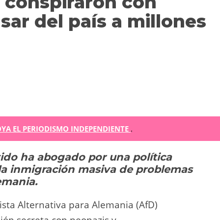
D conspiraron con
sar del país a millones
m
YA EL PERIODISMO INDEPENDIENTE
.
tido ha abogado por una política
r
a la inmigración masiva de problemas
ir
emania.
ista Alternativa para Alemania (AfD)
ón secreta con neonazis y