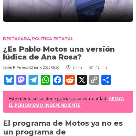
DESTACADA
POLÍTICA ESTATAL
,
¿Es Pablo Motos una versión
lúdica de Ana Rosa?
Javier F. Ferrero
,
02 junio 2023 08:30
5 min
42
Bl
M
T
W
F
R
X
C
C
u
a
el
h
a
e
o
o
e
st
e
at
c
d
p
m
Este medio se sostiene gracias a su comunidad.
APOYA
EL PERIODISMO INDEPENDIENTE
.
sk
o
gr
s
e
di
y
p
y
d
a
A
b
t
Li
ar
El programa de Motos ya no es
o
m
p
o
n
tir
un programa de