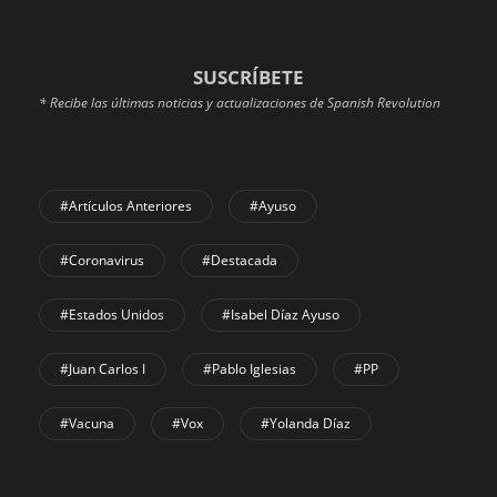
SUSCRÍBETE
* Recibe las últimas noticias y actualizaciones de Spanish Revolution
#Artículos Anteriores
#Ayuso
#coronavirus
#Destacada
#Estados Unidos
#Isabel Díaz Ayuso
#Juan Carlos I
#Pablo Iglesias
#PP
#Vacuna
#Vox
#Yolanda Díaz