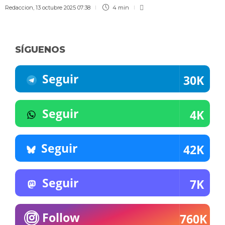
Redaccion
,
13 octubre 2025 07:38
4 min
SÍGUENOS
Seguir
30K
Seguir
4K
Seguir
42K
Seguir
7K
Follow
760K