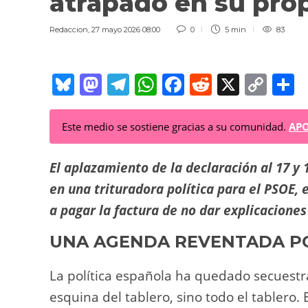
atrapado en su pro
Redaccion
,
27 mayo 2026 08:00
0
5 min
83
Bl
M
T
W
F
R
X
C
C
u
a
el
h
a
e
o
o
e
st
e
at
c
d
p
Este medio se sostiene gracias a su comunidad.
APO
sk
o
gr
s
e
di
y
p
y
d
a
A
b
t
Li
a
El aplazamiento de la declaración al 17 y 1
o
m
p
o
n
t
en una trituradora política para el PSOE, 
a pagar la factura de no dar explicaciones
n
p
o
k
k
UNA AGENDA REVENTADA PO
La política española ha quedado secuest
esquina del tablero, sino todo el tablero.