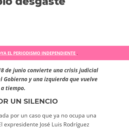
pio desgaste
m
YA EL PERIODISMO INDEPENDIENTE
.
r
8 de junio convierte una crisis judicial
ir
el Gobierno y una izquierda que vuelve
 a tiempo.
R UN SILENCIO
rada por un caso que ya no ocupa una
 El expresidente José Luis Rodríguez