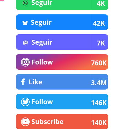
Seguir
4K
Seguir
42K
Seguir
7K
Follow
760K
Like
3.4M
Follow
146K
Subscribe
140K