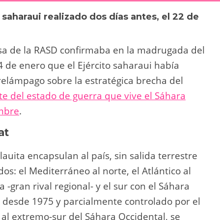
y
p
 saharaui realizado dos días antes, el 22 de
Li
ar
n
tir
nsa de la RASD confirmaba en la madrugada del
k
 de enero que el Ejército saharaui había
relámpago sobre la estratégica brecha del
e del estado de guerra que vive el Sáhara
embre
.
at
alauita encapsulan al país, sin salida terrestre
os: el Mediterráneo al norte, el Atlántico al
a -gran rival regional- y el sur con el Sáhara
 desde 1975 y parcialmente controlado por el
a al extremo-sur del Sáhara Occidental, se