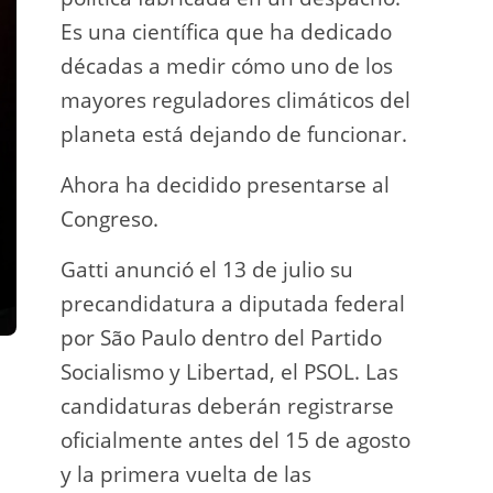
Es una científica que ha dedicado
incau
décadas a medir cómo uno de los
para 
mayores reguladores climáticos del
que l
planeta está dejando de funcionar.
En e
Ahora ha decidido presentarse al
Napo-
Congreso.
fuer
insp
Gatti anunció el 13 de julio su
fuer
precandidatura a diputada federal
afir
por São Paulo dentro del Partido
a los
Socialismo y Libertad, el PSOL. Las
teléf
candidaturas deberán registrarse
Quien
oficialmente antes del 15 de agosto
auto
y la primera vuelta de las
desar