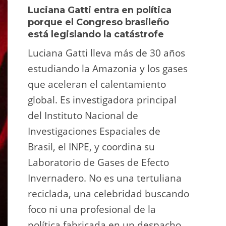
Luciana Gatti entra en política
Ecua
porque el Congreso brasileño
oro i
está legislando la catástrofe
la p
Luciana Gatti lleva más de 30 años
La A
estudiando la Amazonia y los gases
siend
que aceleran el calentamiento
ilega
global. Es investigadora principal
tarde
del Instituto Nacional de
direc
Investigaciones Espaciales de
Retro
Brasil, el INPE, y coordina su
camp
Laboratorio de Gases de Efecto
grup
Invernadero. No es una tertuliana
terri
reciclada, una celebridad buscando
prote
foco ni una profesional de la
guar
política fabricada en un despacho.
suert