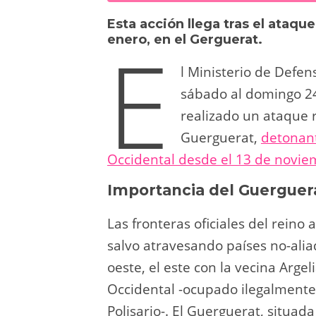
sk
o
gr
s
e
di
Esta acción llega tras el ataque
y
d
a
A
b
t
E
enero, en el Gerguerat.
o
m
p
o
l Ministerio de Defe
n
p
o
sábado al domingo 24
k
realizado un ataque 
Guerguerat,
detonant
Occidental desde el 13 de novi
Importancia del Guerguer
Las fronteras oficiales del reino 
salvo atravesando países no-aliad
oeste, el este con la vecina Argeli
Occidental -ocupado ilegalmente
Polisario-. El Guerguerat, situad