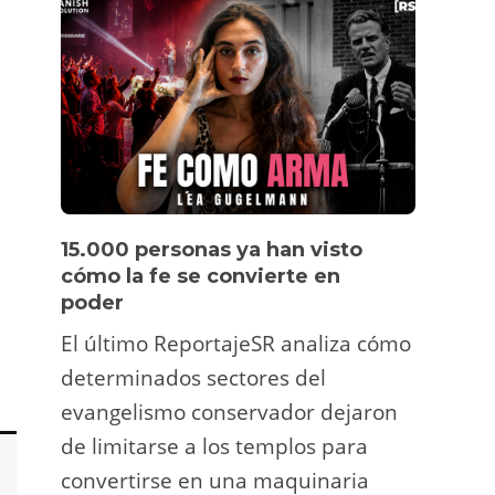
15.000 personas ya han visto
Víde
cómo la fe se convierte en
pers
poder
Un tu
El último ReportajeSR analiza cómo
Fermí
determinados sectores del
atrac
evangelismo conservador dejaron
y ani
de limitarse a los templos para
deco
convertirse en una maquinaria
viral