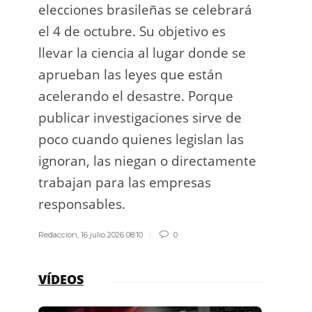
elecciones brasileñas se celebrará
a exp
el 4 de octubre. Su objetivo es
espac
llevar la ciencia al lugar donde se
Los d
aprueban las leyes que están
los g
acelerando el desastre. Porque
publicar investigaciones sirve de
Redacci
poco cuando quienes legislan las
ignoran, las niegan o directamente
trabajan para las empresas
responsables.
Redaccion
,
16 julio 2026 08:10
0
VÍDEOS