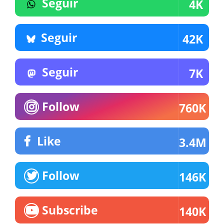
Seguir
4K
Seguir
42K
Seguir
7K
Follow
760K
Like
3.4M
Follow
146K
Subscribe
140K