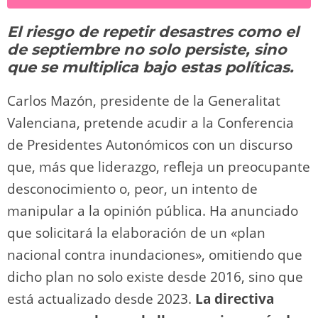
y
d
a
A
b
t
Li
ar
El riesgo de repetir desastres como el
o
m
p
o
n
tir
de septiembre no solo persiste, sino
n
p
o
k
que se multiplica bajo estas políticas.
k
Carlos Mazón, presidente de la Generalitat
Valenciana, pretende acudir a la Conferencia
de Presidentes Autonómicos con un discurso
que, más que liderazgo, refleja un preocupante
desconocimiento o, peor, un intento de
manipular a la opinión pública. Ha anunciado
que solicitará la elaboración de un «plan
nacional contra inundaciones», omitiendo que
dicho plan no solo existe desde 2016, sino que
está actualizado desde 2023.
La directiva