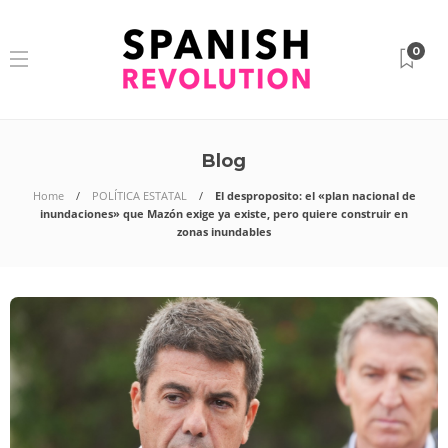
0
Blog
Home
POLÍTICA ESTATAL
El desproposito: el «plan nacional de
inundaciones» que Mazón exige ya existe, pero quiere construir en
zonas inundables