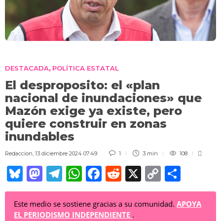
DESTACADA
POLÍTICA ESTATAL
,
El desproposito: el «plan
nacional de inundaciones» que
Mazón exige ya existe, pero
quiere construir en zonas
inundables
Redaccion
,
13 diciembre 2024 07:49
1
3 min
108
Bl
M
T
W
F
R
X
C
C
u
a
el
h
a
e
o
o
e
st
e
at
c
d
p
m
Este medio se sostiene gracias a su comunidad.
APOYA
EL PERIODISMO INDEPENDIENTE
.
sk
o
gr
s
e
di
y
p