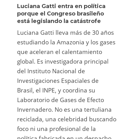
Luciana Gatti entra en política
Ecua
porque el Congreso brasileño
oro i
está legislando la catástrofe
la p
Luciana Gatti lleva más de 30 años
La A
estudiando la Amazonia y los gases
siend
que aceleran el calentamiento
ilega
global. Es investigadora principal
tarde
del Instituto Nacional de
direc
Investigaciones Espaciales de
Retro
Brasil, el INPE, y coordina su
camp
Laboratorio de Gases de Efecto
grup
Invernadero. No es una tertuliana
terri
reciclada, una celebridad buscando
prote
foco ni una profesional de la
guar
política fabricada en un despacho.
suert