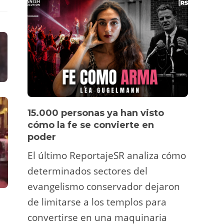
15.000 personas ya han visto
Víde
cómo la fe se convierte en
pers
poder
Un tu
El último ReportajeSR analiza cómo
Fermí
determinados sectores del
atrac
evangelismo conservador dejaron
y ani
de limitarse a los templos para
deco
DESTACADA
POLÍTICA ESTATAL
POLÍTICA ESTA
,
convertirse en una maquinaria
viral