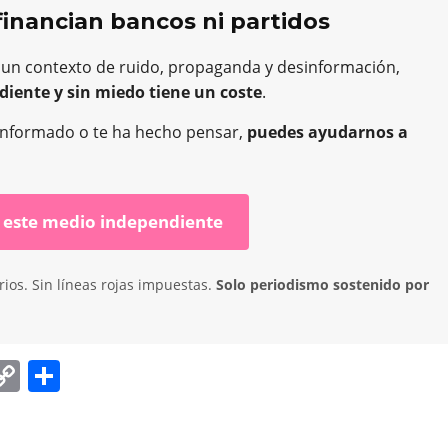
financian bancos ni partidos
 un contexto de ruido, propaganda y desinformación,
diente y sin miedo tiene un coste
.
ha informado o te ha hecho pensar,
puedes ayudarnos a
 este medio independiente
ios. Sin líneas rojas impuestas.
Solo periodismo sostenido por
C
C
o
o
p
m