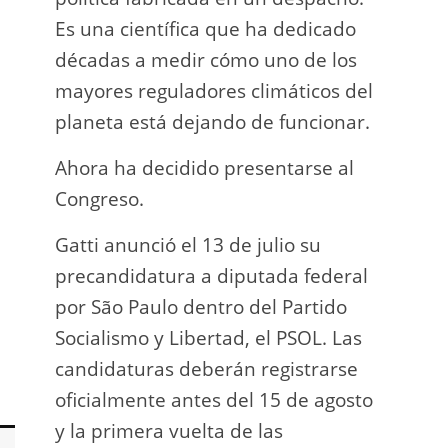
Es una científica que ha dedicado
incau
décadas a medir cómo uno de los
para 
mayores reguladores climáticos del
que l
planeta está dejando de funcionar.
En e
Ahora ha decidido presentarse al
Napo-
Congreso.
fuer
insp
Gatti anunció el 13 de julio su
fuer
precandidatura a diputada federal
afir
por São Paulo dentro del Partido
a los
Socialismo y Libertad, el PSOL. Las
teléf
candidaturas deberán registrarse
Quien
oficialmente antes del 15 de agosto
auto
y la primera vuelta de las
desar