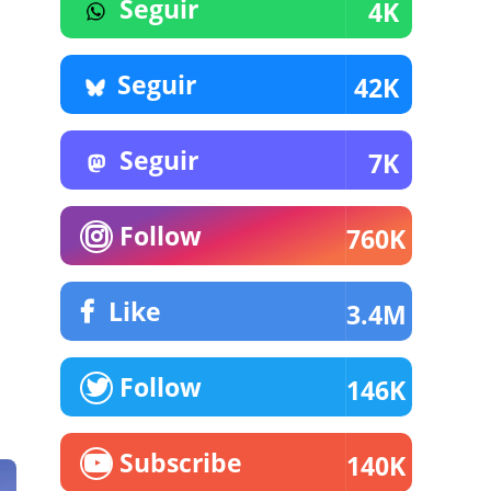
Seguir
4K
Seguir
42K
Seguir
7K
Follow
760K
Like
3.4M
Follow
146K
Subscribe
140K