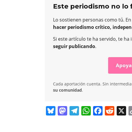
Este periodismo no lo 
Lo sostienen personas como tú. En
hacer periodismo crítico, indepen
Si este artículo te ha servido, te 
seguir publicando
.
Apoya
Cada aportación cuenta. Sin intermediar
su comunidad
.
Bl
M
T
W
F
R
X
u
a
el
h
a
e
e
st
e
at
c
d