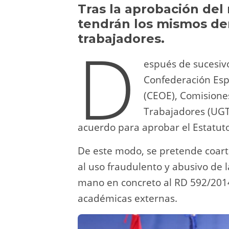
y
d
a
A
b
t
Tras la aprobación del
tendrán los mismos der
o
m
p
o
trabajadores.
D
n
p
o
k
espués de sucesiv
Confederación Esp
(CEOE), Comisione
Trabajadores (UGT)
acuerdo para aprobar el Estatuto
De este modo, se pretende coarta
al uso fraudulento y abusivo de 
mano en concreto al RD 592/2014,
académicas externas.