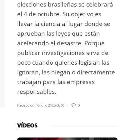
elecciones brasileñas se celebrará
a exp
el 4 de octubre. Su objetivo es
espac
llevar la ciencia al lugar donde se
Los d
aprueban las leyes que están
los g
acelerando el desastre. Porque
publicar investigaciones sirve de
Redacci
poco cuando quienes legislan las
ignoran, las niegan o directamente
trabajan para las empresas
responsables.
Redaccion
,
16 julio 2026 08:10
0
VÍDEOS