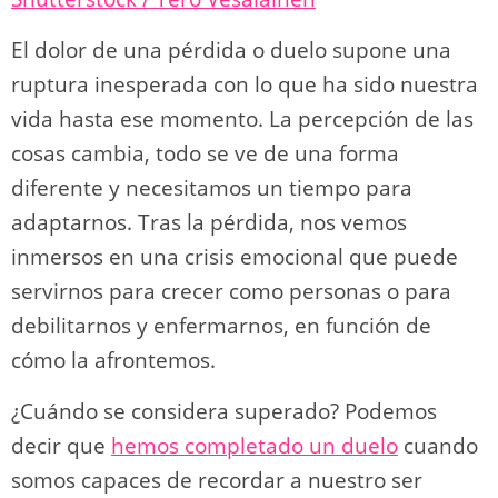
o
m
p
o
n
tir
n
p
o
k
El dolor de una pérdida o duelo supone una
k
ruptura inesperada con lo que ha sido nuestra
vida hasta ese momento. La percepción de las
cosas cambia, todo se ve de una forma
diferente y necesitamos un tiempo para
adaptarnos. Tras la pérdida, nos vemos
inmersos en una crisis emocional que puede
servirnos para crecer como personas o para
debilitarnos y enfermarnos, en función de
cómo la afrontemos.
¿Cuándo se considera superado? Podemos
decir que
hemos completado un duelo
cuando
somos capaces de recordar a nuestro ser