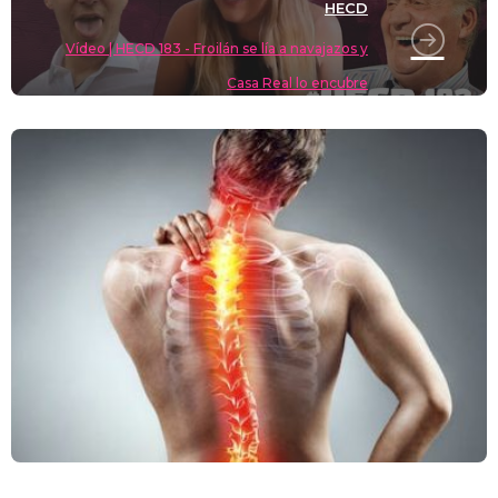
HECD
Vídeo | HECD 183 - Froilán se lía a navajazos y
Casa Real lo encubre