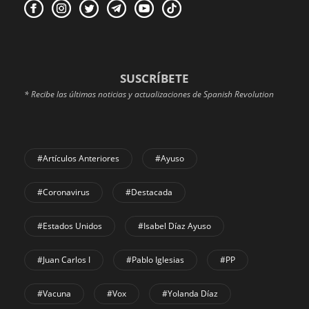
SUSCRÍBETE
* Recibe las últimas noticias y actualizaciones de Spanish Revolution
#Artículos Anteriores
#Ayuso
#coronavirus
#Destacada
#Estados Unidos
#Isabel Díaz Ayuso
#Juan Carlos I
#Pablo Iglesias
#PP
#Vacuna
#Vox
#Yolanda Díaz