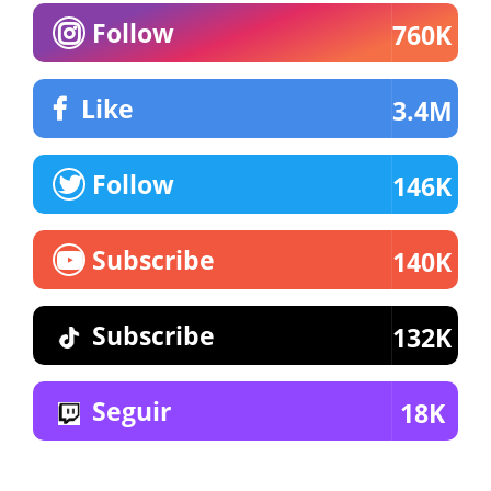
Follow
760K
Like
3.4M
Follow
146K
Subscribe
140K
Subscribe
132K
Seguir
18K