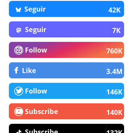
Seguir
42K
Seguir
7K
Follow
760K
Like
3.4M
Follow
146K
Subscribe
140K
Subscribe
132K