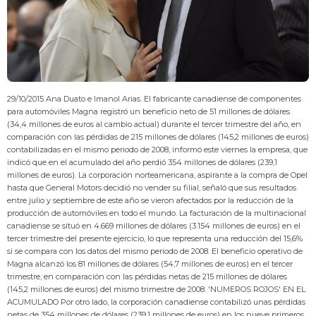
29/10/2015 Ana Duato e Imanol Arias. El fabricante canadiense de componentes
para automóviles Magna registró un beneficio neto de 51 millones de dólares
(34,4 millones de euros al cambio actual) durante el tercer trimestre del año, en
comparación con las pérdidas de 215 millones de dólares (145,2 millones de euros)
contabilizadas en el mismo periodo de 2008, informó este viernes la empresa, que
indicó que en el acumulado del año perdió 354 millones de dólares (239,1
millones de euros). La corporación norteamericana, aspirante a la compra de Opel
hasta que General Motors decidió no vender su filial, señaló que sus resultados
entre julio y septiembre de este año se vieron afectados por la reducción de la
producción de automóviles en todo el mundo. La facturación de la multinacional
canadiense se situó en 4.669 millones de dólares (3.154 millones de euros) en el
tercer trimestre del presente ejercicio, lo que representa una reducción del 15,6%
si se compara con los datos del mismo periodo de 2008. El beneficio operativo de
Magna alcanzó los 81 millones de dólares (54,7 millones de euros) en el tercer
trimestre, en comparación con las pérdidas netas de 215 millones de dólares
(145,2 millones de euros) del mismo trimestre de 2008. 'NUMEROS ROJOS' EN EL
ACUMULADO Por otro lado, la corporación canadiense contabilizó unas pérdidas
netas de 354 millones de dólares (239,1 millones de euros) en los nueve primeros