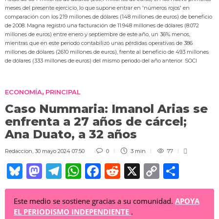
meses del presente ejercicio, lo que supone entrar en 'números rojos' en
comparación con los 219 millones de dólares (148 millones de euros) de beneficio
de 2008. Magna registró una facturación de 11.948 millones de dólares (8.072
millones de euros) entre enero y septiembre de este año, un 36% menos,
mientras que en este periodo contabilizó unas pérdidas operativas de 386
millones de dólares (2610 millones de euros), frente al beneficio de 493 millones
de dólares (333 millones de euros) del mismo periodo del año anterior. SOCI
ECONOMÍA
PRINCIPAL
,
Caso Nummaria: Imanol Arias se
enfrenta a 27 años de cárcel;
Ana Duato, a 32 años
Redaccion
,
30 mayo 2024 07:50
0
3 min
77
Bl
M
T
W
F
R
X
C
C
u
a
el
h
a
e
o
o
e
st
e
at
c
d
p
m
Este medio se sostiene gracias a su comunidad.
APOYA
EL PERIODISMO INDEPENDIENTE
.
sk
o
gr
s
e
di
y
p