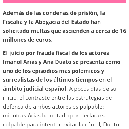
y
d
a
A
b
t
Li
ar
Además de las condenas de prisión, la
o
m
p
o
n
tir
Fiscalía y la Abogacía del Estado han
n
p
o
k
solicitado multas que ascienden a cerca de 16
k
millones de euros.
El juicio por fraude fiscal de los actores
Imanol Arias y Ana Duato se presenta como
uno de los episodios más polémicos y
surrealistas de los últimos tiempos en el
ámbito judicial español.
A pocos días de su
inicio, el contraste entre las estrategias de
defensa de ambos actores es palpable:
mientras Arias ha optado por declararse
culpable para intentar evitar la cárcel, Duato