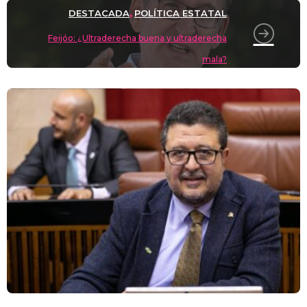
DESTACADA
POLÍTICA ESTATAL
,
Feijóo: ¿Ultraderecha buena y ultraderecha
mala?