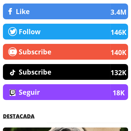
Like
3.4M
Follow
146K
Subscribe
140K
Subscribe
132K
Seguir
18K
DESTACADA