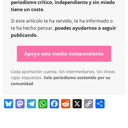
periodismo crítico, independiente y sin miedo
tiene un coste
.
Si este artículo te ha servido, te ha informado o
te ha hecho pensar,
puedes ayudarnos a seguir
publicando
.
Apoya este medio independiente
Cada aportación cuenta. Sin intermediarios. Sin líneas
rojas impuestas.
Solo periodismo sostenido por su
comunidad
.
Bl
M
T
W
F
R
X
C
C
u
a
el
h
a
e
o
o
e
st
e
at
c
d
p
m