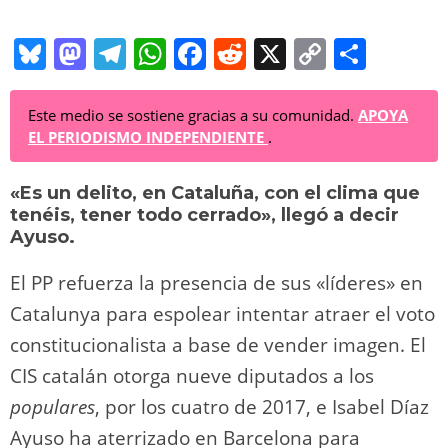
Bl
M
T
W
F
R
X
C
C
u
a
el
h
a
e
o
o
e
st
e
at
c
d
p
m
Este medio se sostiene gracias a su comunidad.
APOYA
EL PERIODISMO INDEPENDIENTE
.
sk
o
gr
s
e
di
y
p
y
d
a
A
b
t
Li
ar
«Es un delito, en Cataluña, con el clima que
tenéis, tener todo cerrado», llegó a decir
o
m
p
o
n
tir
Ayuso.
n
p
o
k
El PP refuerza la presencia de sus «líderes» en
k
Catalunya para espolear intentar atraer el voto
constitucionalista a base de vender imagen. El
CIS catalán otorga nueve diputados a los
populares
, por los cuatro de 2017, e Isabel Díaz
Ayuso ha aterrizado en Barcelona para