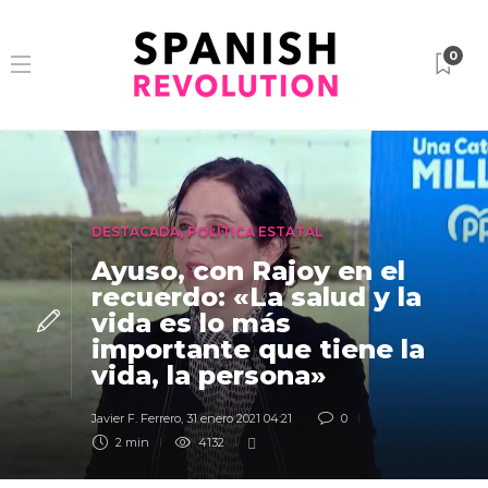
0
DESTACADA
,
POLÍTICA ESTATAL
Ayuso, con Rajoy en el
recuerdo: «La salud y la
vida es lo más
importante que tiene la
vida, la persona»
Javier F. Ferrero
,
31 enero 2021 04:21
0
2 min
4132