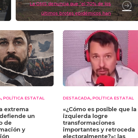
k
La OMS denuncia que “el 70% de los
últimos brotes epidémicos han
comenzado con la deforestación”
A
POLÍTICA ESTATAL
DESTACADA
POLÍTICA ESTATAL
,
,
a extrema
«¿Cómo es posible que la
defiende un
izquierda logre
o de
transformaciones
mación y
importantes y retroceda
ción
electoralmente?»: las