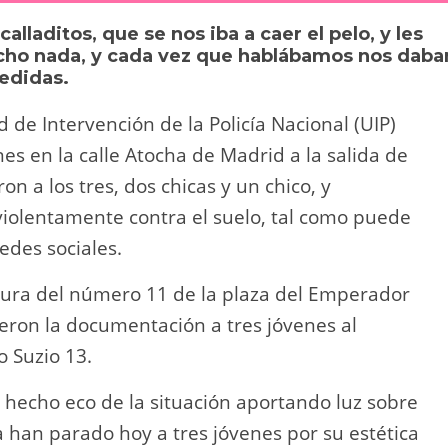
y
p
lladitos, que se nos iba a caer el pelo, y les
Li
ar
ho nada, y cada vez que hablábamos nos daba
redidas.
n
tir
k
e Intervención de la Policía Nacional (UIP)
es en la calle Atocha de Madrid a la salida de
on a los tres, dos chicas y un chico, y
violentamente contra el suelo, tal como puede
edes sociales.
ltura del número 11 de la plaza del Emperador
ieron la documentación a tres jóvenes al
o Suzio 13.
 hecho eco de la situación aportando luz sobre
a han parado hoy a tres jóvenes por su estética