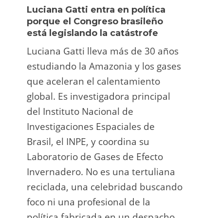
Luciana Gatti entra en política
Ecua
porque el Congreso brasileño
oro i
está legislando la catástrofe
la p
Luciana Gatti lleva más de 30 años
La A
estudiando la Amazonia y los gases
siend
que aceleran el calentamiento
ilega
global. Es investigadora principal
tarde
del Instituto Nacional de
direc
Investigaciones Espaciales de
Retro
Brasil, el INPE, y coordina su
camp
Laboratorio de Gases de Efecto
grup
Invernadero. No es una tertuliana
terri
reciclada, una celebridad buscando
prote
foco ni una profesional de la
guar
política fabricada en un despacho.
suert