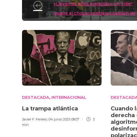
n
p
o
«Llevamos años avisando»: un 'rider'
k
muere al chocar contra un camión de
la basura con su moto
DESTACADA
INTERNACIONAL
DESTACAD
,
La trampa atlántica
Cuando l
derecha 
Javier F. Ferrero
,
04 junio 2025 08:07
3
algoritm
min
desinfor
polariza