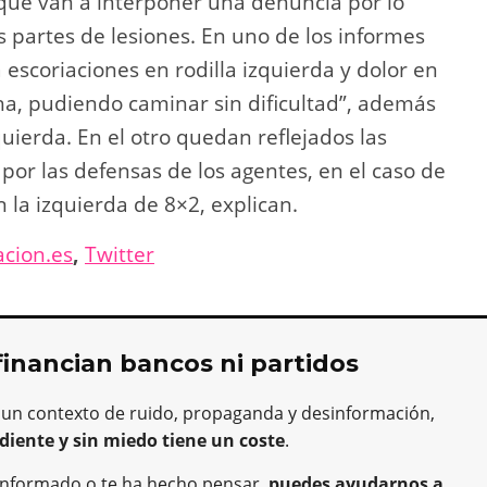
ue van a interponer una denuncia por lo
 partes de lesiones. En uno de los informes
escoriaciones en rodilla izquierda y dolor en
ha, pudiendo caminar sin dificultad”, además
uierda. En el otro quedan reflejados las
por las defensas de los agentes, en el caso de
n la izquierda de 8×2, explican.
cion.es
,
Twitter
financian bancos ni partidos
 un contexto de ruido, propaganda y desinformación,
diente y sin miedo tiene un coste
.
ha informado o te ha hecho pensar,
puedes ayudarnos a