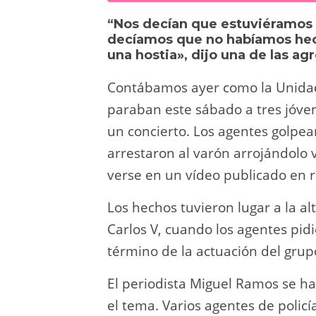
sk
o
gr
s
e
di
“Nos decían que estuviéramos ca
y
d
a
A
b
t
decíamos que no habíamos hec
una hostia»
, dijo una de las ag
o
m
p
o
n
p
o
Contábamos ayer como la Unidad d
paraban este sábado a tres jóven
k
un concierto. Los agentes golpear
arrestaron al varón arrojándolo 
verse en un vídeo publicado en r
Los hechos tuvieron lugar a la a
Carlos V, cuando los agentes pid
término de la actuación del grup
El periodista Miguel Ramos se ha
el tema. Varios agentes de policí