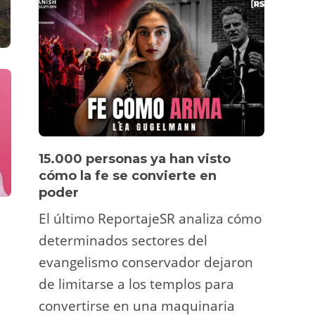
15.000 personas ya han visto
Víde
cómo la fe se convierte en
pers
poder
Un tu
DERECHOS Y LI
El último ReportajeSR analiza cómo
Fermí
DESTACADA
INTERNACIONAL
,
DESTACADA
determinados sectores del
atrac
¿Libertad? ¿Paz? No:
Quedan 7 dí
evangelismo conservador dejaron
petróleo, gas y uranio
y ani
conseguir 3
de limitarse a los templos para
financiació
deco
Redaccion
,
03 marzo 2026 07:15
4 min
apoyo a Las
convertirse en una maquinaria
viral