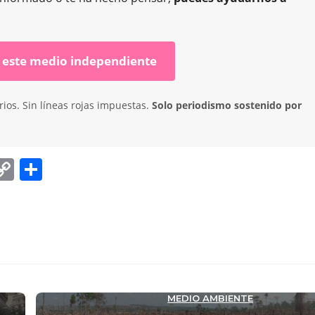
 este medio independiente
ios. Sin líneas rojas impuestas.
Solo periodismo sostenido por
C
C
o
o
p
m
y
p
Li
ar
n
tir
A
CAMBIO CLIMÁTICO
DESTACADA
,
,
,
MEDIO AMBIENTE