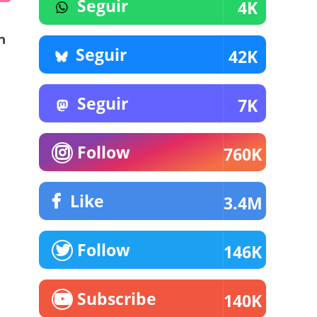
Seguir
4K
n
Seguir
42K
Seguir
7K
Follow
760K
Like
3.4M
Follow
146K
Subscribe
140K