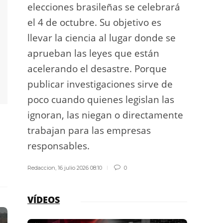
elecciones brasileñas se celebrará
a exp
el 4 de octubre. Su objetivo es
espac
llevar la ciencia al lugar donde se
Los d
aprueban las leyes que están
los g
acelerando el desastre. Porque
publicar investigaciones sirve de
Redacci
poco cuando quienes legislan las
ignoran, las niegan o directamente
trabajan para las empresas
responsables.
Redaccion
,
16 julio 2026 08:10
0
VÍDEOS