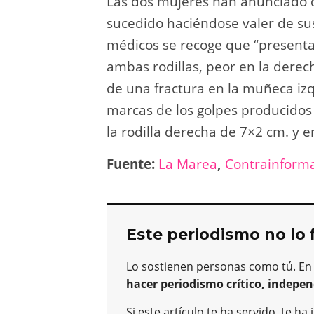
Las dos mujeres han anunciado q
sucedido haciéndose valer de sus
médicos se recoge que “presenta 
ambas rodillas, peor en la derec
de una fractura en la muñeca izq
marcas de los golpes producidos 
la rodilla derecha de 7×2 cm. y e
Fuente:
La Marea
,
Contrainforma
Este periodismo no lo 
Lo sostienen personas como tú. En
hacer periodismo crítico, indepen
Si este artículo te ha servido, te 