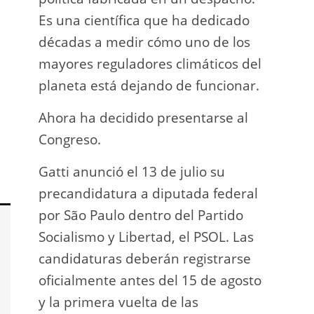
Es una científica que ha dedicado
incau
décadas a medir cómo uno de los
para 
mayores reguladores climáticos del
que l
planeta está dejando de funcionar.
En e
Ahora ha decidido presentarse al
Napo-
Congreso.
fuer
insp
Gatti anunció el 13 de julio su
fuer
precandidatura a diputada federal
afir
por São Paulo dentro del Partido
a los
Socialismo y Libertad, el PSOL. Las
teléf
candidaturas deberán registrarse
Quien
oficialmente antes del 15 de agosto
auto
y la primera vuelta de las
desar