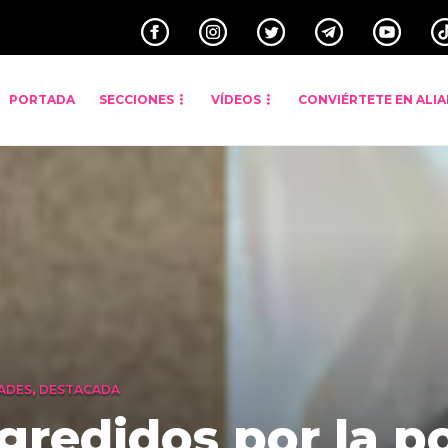
PORTADA
SECCIONES
VÍDEOS
CONVIÉRTETE EN ALI
ADES
,
DESTACADA
gredidos por la po