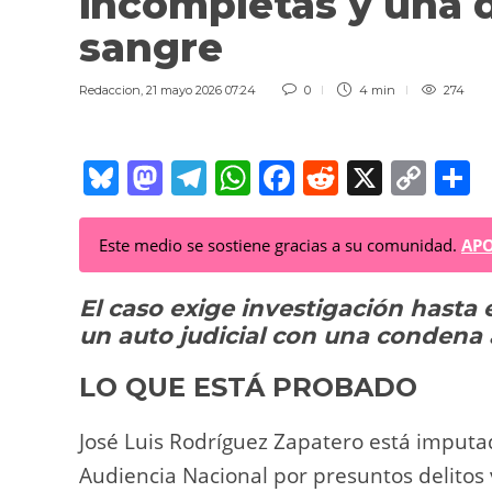
incompletas y una 
sangre
Redaccion
,
21 mayo 2026 07:24
0
4 min
274
Bl
M
T
W
F
R
X
C
C
u
a
el
h
a
e
o
o
e
st
e
at
c
d
p
Este medio se sostiene gracias a su comunidad.
APO
sk
o
gr
s
e
di
y
p
El caso exige investigación hasta
y
d
a
A
b
t
Li
a
un auto judicial con una condena 
o
m
p
o
n
t
n
p
o
k
LO QUE ESTÁ PROBADO
k
José Luis Rodríguez Zapatero está imput
Audiencia Nacional por presuntos delitos v