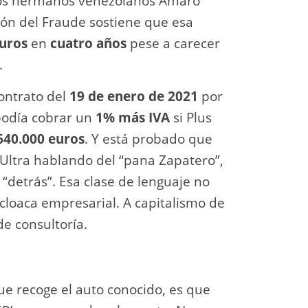
 los hermanos venezolanos Amaro
ión del Fraude sostiene que esa
euros
en
cuatro años
pese a carecer
.
ontrato del
19 de enero de 2021
por
 podía cobrar un
1% más IVA
si Plus
640.000 euros
. Y está probado que
 Ultra hablando del “pana Zapatero”,
 “detrás”. Esa clase de lenguaje no
 cloaca empresarial. A capitalismo de
de consultoría.
ue recoge el auto conocido, es que