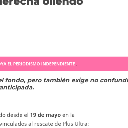
derecha oliendo
m
YA EL PERIODISMO INDEPENDIENTE
.
 el fondo, pero también exige no confundi
r
anticipada.
ir
ado desde el
19 de mayo
en la
inculados al rescate de Plus Ultra: