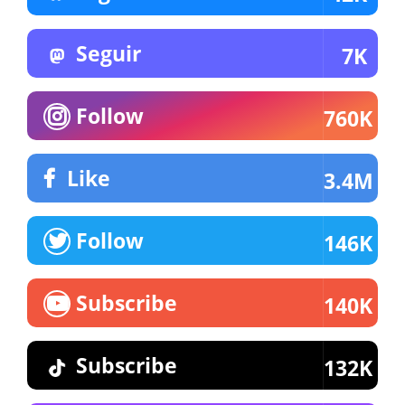
Seguir
7K
Follow
760K
Like
3.4M
Follow
146K
Subscribe
140K
Subscribe
132K