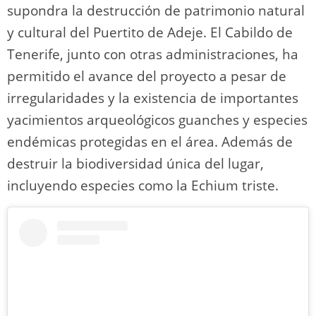
o
m
p
o
n
tir
supondra la destrucción de patrimonio natural
n
p
o
k
y cultural del Puertito de Adeje. El Cabildo de
k
Tenerife, junto con otras administraciones, ha
permitido el avance del proyecto a pesar de
irregularidades y la existencia de importantes
yacimientos arqueológicos guanches y especies
endémicas protegidas en el área. Además de
destruir la biodiversidad única del lugar,
incluyendo especies como la Echium triste.