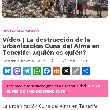
DESTACADA
VÍDEOS
,
Vídeo | La destrucción de la
urbanización Cuna del Alma en
Tenerife: ¿quién es quién?
Redaccion
,
26 febrero 2024 07:42
0
1 min
149
Bl
M
T
W
F
R
X
C
C
u
a
el
h
a
e
o
o
e
st
e
at
c
d
p
m
Este medio se sostiene gracias a su comunidad.
APOYA
EL PERIODISMO INDEPENDIENTE
.
sk
o
gr
s
e
di
y
p
y
d
a
A
b
t
Li
ar
La urbanización Cuna del Alma en Tenerife