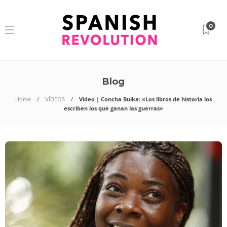
0
Blog
Home
VÍDEOS
Vídeo | Concha Buika: «Los libros de historia los
escriben los que ganan las guerras»