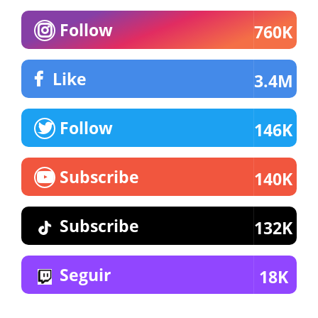
Follow
760K
Like
3.4M
Follow
146K
Subscribe
140K
Subscribe
132K
Seguir
18K