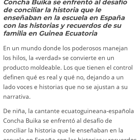
o
m
p
o
n
tir
Concha Buika se enfrentó al desafío
n
p
o
k
de conciliar la historia que le
k
enseñaban en la escuela en España
con las historias y recuerdos de su
familia en Guinea Ecuatoria
En un mundo donde los poderosos manejan
los hilos, la «verdad» se convierte en un
producto moldeable. Los que tienen el control
definen qué es real y qué no, dejando a un
lado voces e historias que no se ajustan a su
narrativa.
De niña, la cantante ecuatoguineana-española
Concha Buika se enfrentó al desafío de
conciliar la historia que le enseñaban en la
escuela en España con las historias y recuerdos