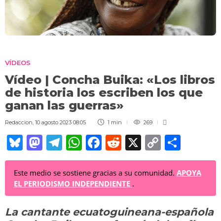
VÍDEOS
Vídeo | Concha Buika: «Los libros
de historia los escriben los que
ganan las guerras»
Redaccion
,
10 agosto 2023 08:05
1 min
269
Bl
M
T
W
F
R
X
C
C
u
a
el
h
a
e
o
o
e
st
e
at
c
d
p
m
Este medio se sostiene gracias a su comunidad.
APOYA
EL PERIODISMO INDEPENDIENTE
.
sk
o
gr
s
e
di
y
p
y
d
a
A
b
t
Li
ar
La cantante ecuatoguineana-española