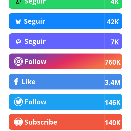
Seguir
4K
Seguir
42K
Seguir
7K
Follow
760K
Like
3.4M
Follow
146K
Subscribe
140K