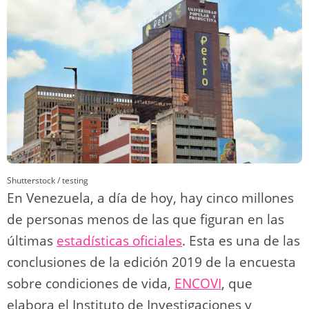
n
p
o
k
k
Shutterstock / testing
En Venezuela, a día de hoy, hay cinco millones
de personas menos de las que figuran en las
últimas
estadísticas oficiales
. Esta es una de las
conclusiones de la edición 2019 de la encuesta
sobre condiciones de vida,
ENCOVI
, que
elabora el Instituto de Investigaciones y