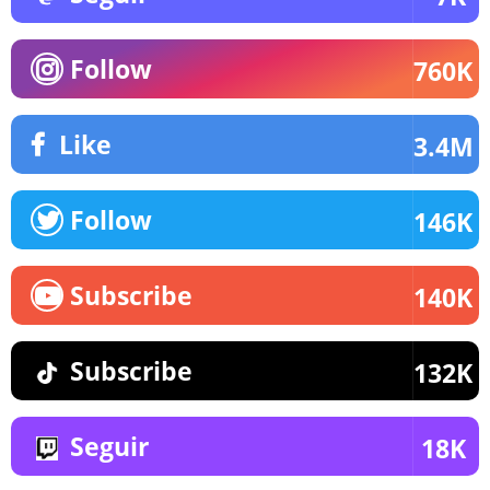
Follow
760K
Like
3.4M
Follow
146K
Subscribe
140K
Subscribe
132K
Seguir
18K