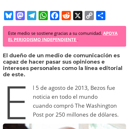
Bl
M
T
W
F
R
X
C
C
u
a
el
h
a
e
o
o
e
st
e
at
c
d
p
m
Este medio se sostiene gracias a su comunidad.
APOYA
EL PERIODISMO INDEPENDIENTE
.
sk
o
gr
s
e
di
y
p
y
d
a
A
b
t
Li
ar
El dueño de un medio de comunicación es
capaz de hacer pasar sus opiniones e
o
m
p
o
n
tir
intereses personales como la línea editorial
E
n
p
o
k
de este.
k
l 5 de agosto de 2013, Bezos fue
noticia en todo el mundo
cuando compró The Washington
Post por 250 millones de dólares.