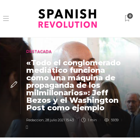
0
DESTACADA
«Todo el conglomerado
mediático funciona
como una máquina de
propaganda de los
milmillonarios»: Jeff
Bezos y el Washington
Post como ejemplo
Redaccion
,
28 julio 2021 15:43
1 min
5939