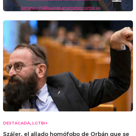
Serrano y Pablo Linde arremeten contra las
políticas liberales del PP
DESTACADA
LGTBI+
,
Szájer, el aliado homófobo de Orbán que se