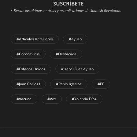
SUSCRÍBETE
* Recibe las últimas noticias y actualizaciones de Spanish Revolution
#Artículos Anteriores
#Ayuso
#coronavirus
#Destacada
#Estados Unidos
#Isabel Díaz Ayuso
#Juan Carlos I
#Pablo Iglesias
#PP
#Vacuna
#Vox
#Yolanda Díaz