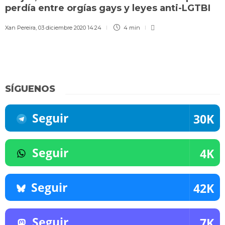
perdía entre orgías gays y leyes anti-LGTBI
Xan Pereira
,
03 diciembre 2020 14:24
4 min
SÍGUENOS
Seguir
30K
Seguir
4K
Seguir
42K
Seguir
7K