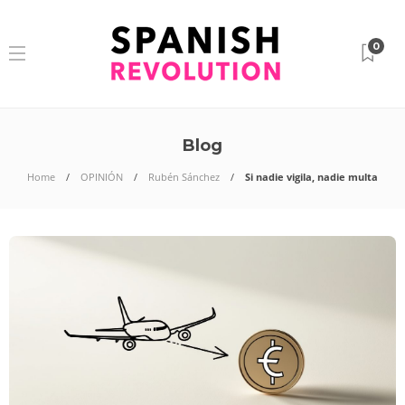
0
Blog
Home
OPINIÓN
Rubén Sánchez
Si nadie vigila, nadie multa