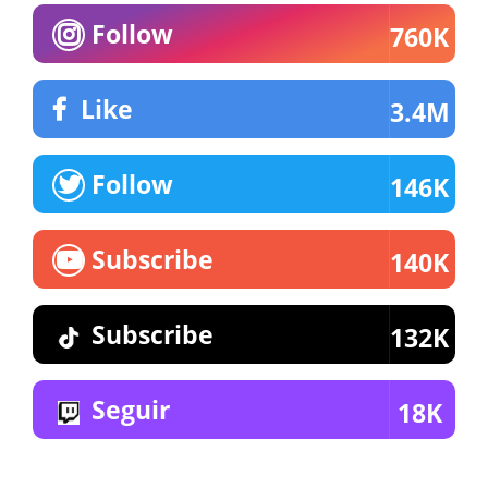
Follow
760K
Like
3.4M
Follow
146K
Subscribe
140K
Subscribe
132K
Seguir
18K