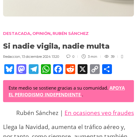
DESTACADA
OPINIÓN
RUBÉN SÁNCHEZ
,
,
Si nadie vigila, nadie multa
Redaccion
,
13 diciembre 2024 13:20
0
3 min
39
Bl
M
T
W
F
R
X
C
C
u
a
el
h
a
e
o
o
e
st
e
at
c
d
p
m
Este medio se sostiene gracias a su comunidad.
APOYA
EL PERIODISMO INDEPENDIENTE
.
sk
o
gr
s
e
di
y
p
y
d
a
A
b
t
Li
ar
Rubén Sánchez |
En ocasiones veo fraudes
o
m
p
o
n
tir
n
p
o
k
Llega la Navidad, aumenta el tráfico aéreo y,
por tanto, como siempre, aumentan también