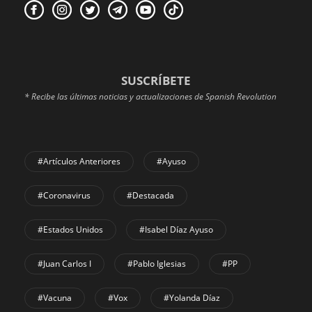
SUSCRÍBETE
* Recibe las últimas noticias y actualizaciones de Spanish Revolution
#Artículos Anteriores
#Ayuso
#coronavirus
#Destacada
#Estados Unidos
#Isabel Díaz Ayuso
#Juan Carlos I
#Pablo Iglesias
#PP
#Vacuna
#Vox
#Yolanda Díaz