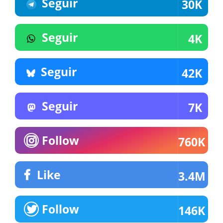
Seguir
30K
Seguir
4K
Seguir
42K
Seguir
7K
Follow
760K
Like
3.4M
Follow
146K