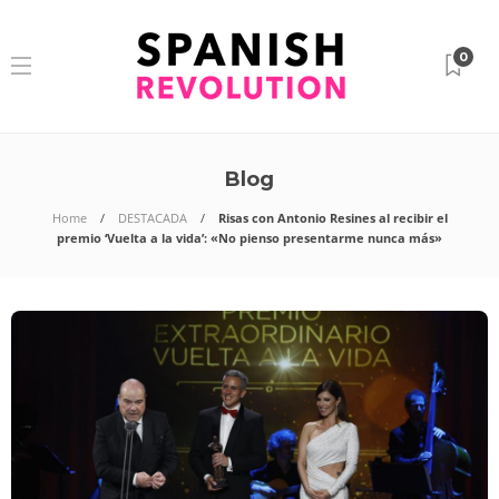
0
Blog
Home
DESTACADA
Risas con Antonio Resines al recibir el
premio ‘Vuelta a la vida’: «No pienso presentarme nunca más»