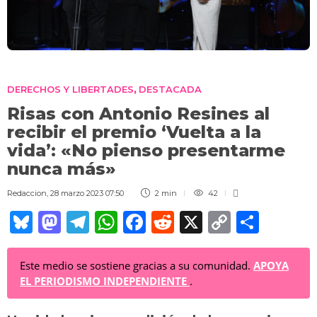
DERECHOS Y LIBERTADES
DESTACADA
,
Risas con Antonio Resines al
recibir el premio ‘Vuelta a la
vida’: «No pienso presentarme
nunca más»
Redaccion
,
28 marzo 2023 07:50
2 min
42
Bl
M
T
W
F
R
X
C
C
u
a
el
h
a
e
o
o
e
st
e
at
c
d
p
m
Este medio se sostiene gracias a su comunidad.
APOYA
EL PERIODISMO INDEPENDIENTE
.
sk
o
gr
s
e
di
y
p
y
d
a
A
b
t
Li
ar