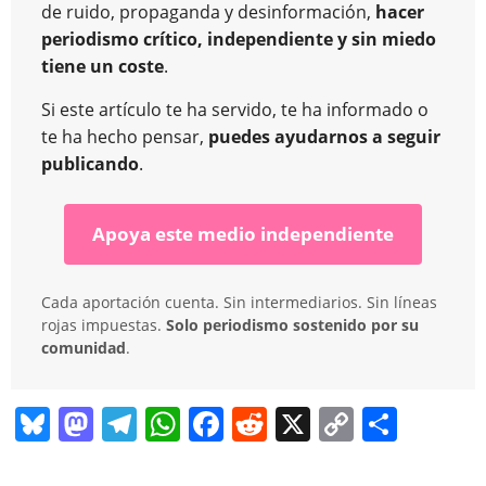
de ruido, propaganda y desinformación,
hacer
periodismo crítico, independiente y sin miedo
tiene un coste
.
Si este artículo te ha servido, te ha informado o
te ha hecho pensar,
puedes ayudarnos a seguir
publicando
.
Apoya este medio independiente
Cada aportación cuenta. Sin intermediarios. Sin líneas
rojas impuestas.
Solo periodismo sostenido por su
comunidad
.
Bl
M
T
W
F
R
X
C
C
u
a
el
h
a
e
o
o