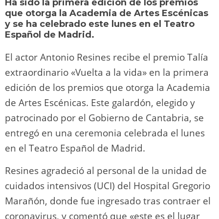
Ha sido la primera edición de los premios
o
m
p
o
n
tir
que otorga la Academia de Artes Escénicas
n
p
o
k
y se ha celebrado este lunes en el Teatro
Español de Madrid.
k
El actor Antonio Resines recibe el premio Talía
extraordinario «Vuelta a la vida» en la primera
edición de los premios que otorga la Academia
de Artes Escénicas. Este galardón, elegido y
patrocinado por el Gobierno de Cantabria, se
entregó en una ceremonia celebrada el lunes
en el Teatro Español de Madrid.
Resines agradeció al personal de la unidad de
cuidados intensivos (UCI) del Hospital Gregorio
Marañón, donde fue ingresado tras contraer el
coronavirus, y comentó que «este es el lugar