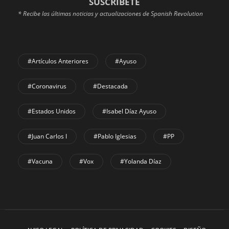
SUSCRÍBETE
* Recibe las últimas noticias y actualizaciones de Spanish Revolution
#Artículos Anteriores
#Ayuso
#coronavirus
#Destacada
#Estados Unidos
#Isabel Díaz Ayuso
#Juan Carlos I
#Pablo Iglesias
#PP
#Vacuna
#Vox
#Yolanda Díaz