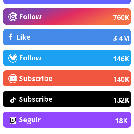
Follow
760K
Like
3.4M
Follow
146K
Subscribe
140K
Subscribe
132K
Seguir
18K