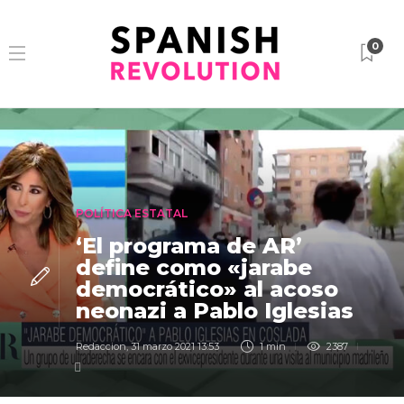
0
POLÍTICA ESTATAL
‘El programa de AR’
define como «jarabe
democrático» al acoso
neonazi a Pablo Iglesias
Redaccion
,
31 marzo 2021 13:53
1 min
2387