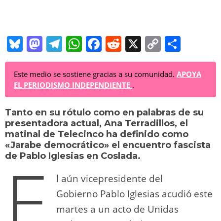
Bl
M
T
W
F
R
X
C
C
u
a
el
h
a
e
o
o
e
st
e
at
c
d
p
m
Este medio se sostiene gracias a su comunidad.
APOYA
EL PERIODISMO INDEPENDIENTE
.
sk
o
gr
s
e
di
y
p
y
d
a
A
b
t
Li
ar
Tanto en su rótulo como en palabras de su
presentadora actual, Ana Terradillos, el
o
m
p
o
n
tir
matinal de Telecinco ha definido como
n
p
o
k
«Jarabe democrático» el encuentro fascista
E
de Pablo Iglesias en Coslada.
k
l aún vicepresidente del
Gobierno Pablo Iglesias acudió este
martes a un acto de Unidas