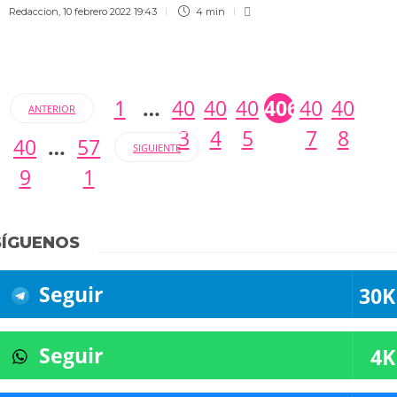
Redaccion
,
10 febrero 2022 19:43
4 min
1
…
40
40
40
406
40
40
ANTERIOR
3
4
5
7
8
40
…
57
SIGUIENTE
9
1
SÍGUENOS
Seguir
30K
Seguir
4K