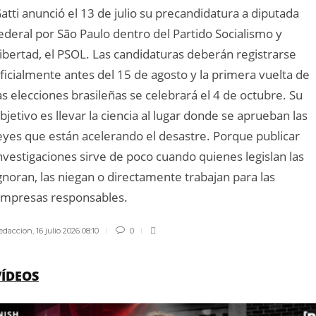
atti anunció el 13 de julio su precandidatura a diputada
ederal por São Paulo dentro del Partido Socialismo y
ibertad, el PSOL. Las candidaturas deberán registrarse
ficialmente antes del 15 de agosto y la primera vuelta de
as elecciones brasileñas se celebrará el 4 de octubre. Su
bjetivo es llevar la ciencia al lugar donde se aprueban las
eyes que están acelerando el desastre. Porque publicar
nvestigaciones sirve de poco cuando quienes legislan las
gnoran, las niegan o directamente trabajan para las
mpresas responsables.
edaccion
,
16 julio 2026 08:10
0
VÍDEOS