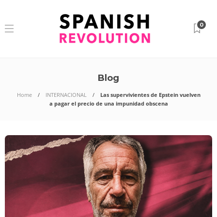
0
Blog
Home
INTERNACIONAL
Las supervivientes de Epstein vuelven
a pagar el precio de una impunidad obscena