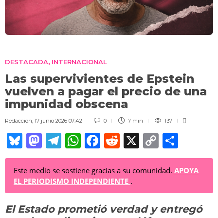
DESTACADA
INTERNACIONAL
,
Las supervivientes de Epstein
vuelven a pagar el precio de una
impunidad obscena
Redaccion
,
17 junio 2026 07:42
0
7 min
137
Bl
M
T
W
F
R
X
C
C
u
a
el
h
a
e
o
o
e
st
e
at
c
d
p
m
Este medio se sostiene gracias a su comunidad.
APOYA
EL PERIODISMO INDEPENDIENTE
.
sk
o
gr
s
e
di
y
p
y
d
a
A
b
t
Li
ar
El Estado prometió verdad y entregó