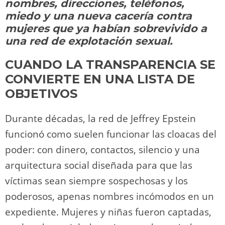
o
m
p
o
n
tir
nombres, direcciones, teléfonos,
n
p
o
k
miedo y una nueva cacería contra
k
mujeres que ya habían sobrevivido a
una red de explotación sexual.
CUANDO LA TRANSPARENCIA SE
CONVIERTE EN UNA LISTA DE
OBJETIVOS
Durante décadas, la red de Jeffrey Epstein
funcionó como suelen funcionar las cloacas del
poder: con dinero, contactos, silencio y una
arquitectura social diseñada para que las
víctimas sean siempre sospechosas y los
poderosos, apenas nombres incómodos en un
expediente. Mujeres y niñas fueron captadas,