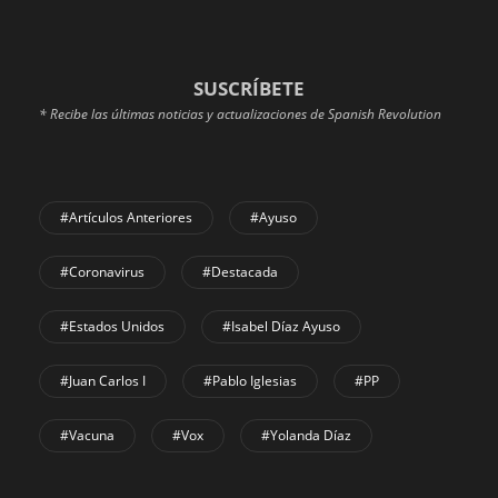
SUSCRÍBETE
* Recibe las últimas noticias y actualizaciones de Spanish Revolution
#Artículos Anteriores
#Ayuso
#coronavirus
#Destacada
#Estados Unidos
#Isabel Díaz Ayuso
#Juan Carlos I
#Pablo Iglesias
#PP
#Vacuna
#Vox
#Yolanda Díaz