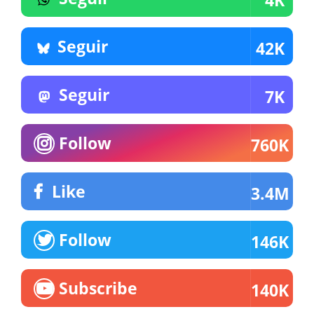
4K
Seguir
42K
Seguir
7K
Follow
760K
Like
3.4M
Follow
146K
Subscribe
140K