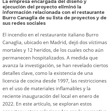
La empresa encargada del diseño y
o
m
p
o
n
tir
ejecución del proyecto eliminó la
n
p
o
k
información relacionada con el restaurante
Burro Canaglia de su lista de proyectos y de
k
sus redes sociales
El incendio en el restaurante italiano Burro
Canaglia, ubicado en Madrid, dejó dos víctimas
mortales y 12 heridos, de los cuales ocho aún
permanecen hospitalizados. A medida que
avanza la investigación, se han revelado ciertos
detalles clave, como la existencia de una
licencia de cocina desde 1997, las restricciones
en el uso de materiales inflamables y la
reciente inauguración del local en enero de
2022. En este artículo, se exploran estos