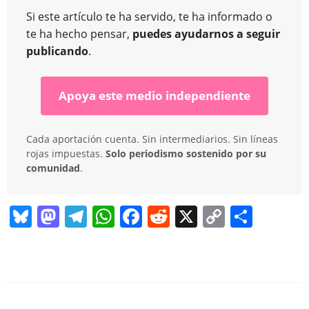
Si este artículo te ha servido, te ha informado o
te ha hecho pensar,
puedes ayudarnos a seguir
publicando
.
Apoya este medio independiente
Cada aportación cuenta. Sin intermediarios. Sin líneas
rojas impuestas.
Solo periodismo sostenido por su
comunidad
.
Bl
M
T
W
F
R
X
C
C
u
a
el
h
a
e
o
o
e
st
e
at
c
d
p
m
sk
o
gr
s
e
di
y
p
y
d
a
A
b
t
Li
ar