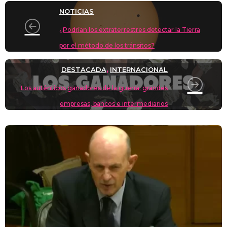
o
m
p
o
n
tir
NOTICIAS
n
p
o
k
¿Podrían los extraterrestres detectar la Tierra
k
por el método de los tránsitos?
DESTACADA
INTERNACIONAL
,
Los auténticos ganadores de la guerra: grandes
empresas, bancos e intermediarios