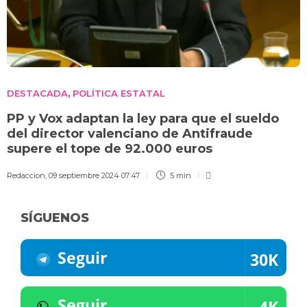
DESTACADA
POLÍTICA ESTATAL
,
PP y Vox adaptan la ley para que el sueldo
del director valenciano de Antifraude
supere el tope de 92.000 euros
Redaccion
,
09 septiembre 2024 07:47
5 min
SÍGUENOS
Seguir
30K
Seguir