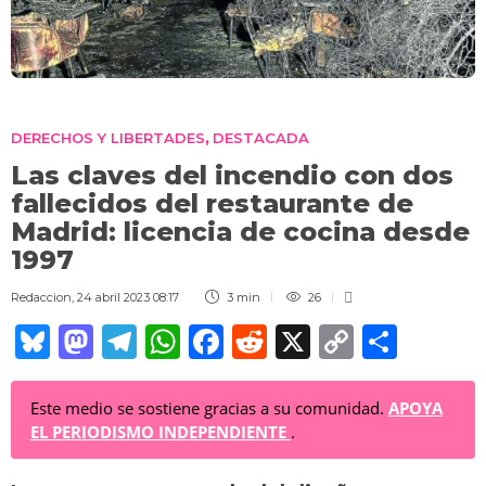
DERECHOS Y LIBERTADES
DESTACADA
,
Las claves del incendio con dos
fallecidos del restaurante de
Madrid: licencia de cocina desde
1997
Redaccion
,
24 abril 2023 08:17
3 min
26
Bl
M
T
W
F
R
X
C
C
u
a
el
h
a
e
o
o
e
st
e
at
c
d
p
m
Este medio se sostiene gracias a su comunidad.
APOYA
EL PERIODISMO INDEPENDIENTE
.
sk
o
gr
s
e
di
y
p
y
d
a
A
b
t
Li
ar