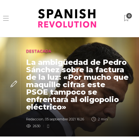
0
DESTACADA
La ambigüedad de Pedro
Sánchez sobre la factura
de la luz: «Por mucho que
maquille cifras este
PSOE tampoco se
enfrentará al oligopolio
eléctrico»
Redaccion
,
05 septiembre 2021 16:26
2 min
2630