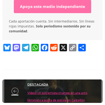
Apoya este medio independiente
Cada aportación cuenta. Sin intermediarios. Sin líneas
rojas impuestas.
Solo periodismo sostenido por su
comunidad
.
Bl
M
T
W
F
R
X
C
C
u
a
el
h
a
e
o
o
e
st
e
at
c
d
p
m
sk
o
gr
s
e
di
y
p
y
d
a
A
b
t
Li
ar
DESTACADA
o
m
p
o
n
tir
Vídeo| Un extremista irrumpe en una acto
n
p
o
k
feminista a punta de pistola en Castellón