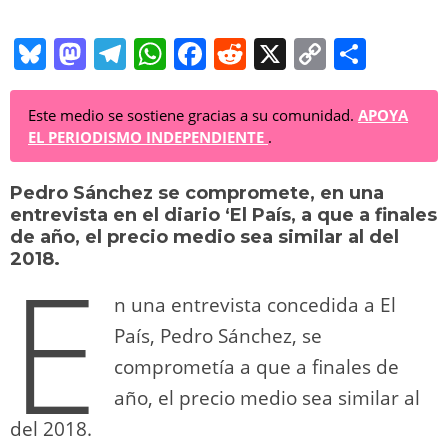
Bl
M
T
W
F
R
X
C
C
u
a
el
h
a
e
o
o
e
st
e
at
c
d
p
m
Este medio se sostiene gracias a su comunidad.
APOYA
EL PERIODISMO INDEPENDIENTE
.
sk
o
gr
s
e
di
y
p
y
d
a
A
b
t
Li
ar
Pedro Sánchez se compromete, en una
entrevista en el diario ‘El País, a que a finales
o
m
p
o
n
tir
de año, el precio medio sea similar al del
E
n
p
o
k
2018.
k
n una entrevista concedida a El
País, Pedro Sánchez, se
comprometía a que a finales de
año, el precio medio sea similar al
del 2018.