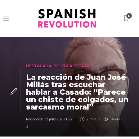
0
DESTACADA
,
POLÍTICA ESTATAL
La reacción de Juan José
Millás tras escuchar
hablar a Casado: “Parece
un chiste de colgados, un
sarcasmo moral”
Redaccion
,
12 julio 2021 08:22
2 min
14699