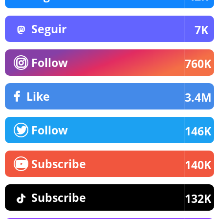
Seguir
7K
Follow
760K
Like
3.4M
Follow
146K
Subscribe
140K
Subscribe
132K