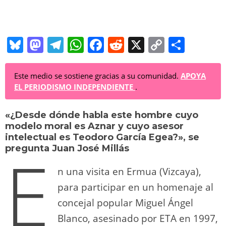
Bl
M
T
W
F
R
X
C
C
u
a
el
h
a
e
o
o
e
st
e
at
c
d
p
m
Este medio se sostiene gracias a su comunidad.
APOYA
EL PERIODISMO INDEPENDIENTE
.
sk
o
gr
s
e
di
y
p
y
d
a
A
b
t
Li
ar
«¿Desde dónde habla este hombre cuyo
modelo moral es Aznar y cuyo asesor
o
m
p
o
n
tir
intelectual es Teodoro García Egea?», se
E
n
p
o
k
pregunta Juan José Millás
k
n una visita en Ermua (Vizcaya),
para participar en un homenaje al
concejal popular Miguel Ángel
Blanco, asesinado por ETA en 1997,