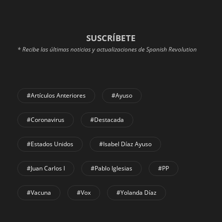
SUSCRÍBETE
* Recibe las últimas noticias y actualizaciones de Spanish Revolution
#Artículos Anteriores
#Ayuso
#coronavirus
#Destacada
#Estados Unidos
#Isabel Díaz Ayuso
#Juan Carlos I
#Pablo Iglesias
#PP
#Vacuna
#Vox
#Yolanda Díaz