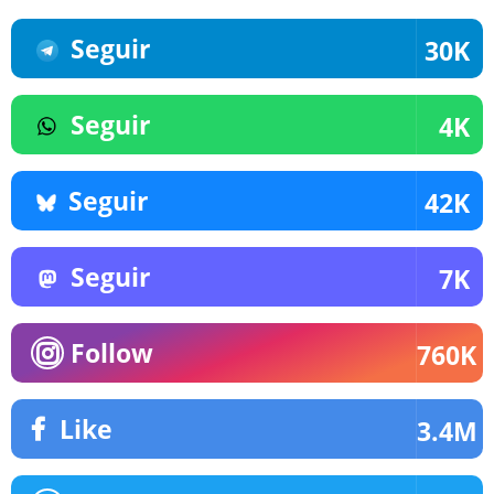
Seguir
30K
Seguir
4K
Seguir
42K
Seguir
7K
Follow
760K
Like
3.4M