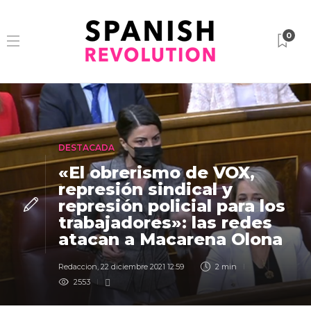
0
DESTACADA
«El obrerismo de VOX,
represión sindical y
represión policial para los
trabajadores»: las redes
atacan a Macarena Olona
Redaccion
,
22 diciembre 2021 12:59
2 min
2553