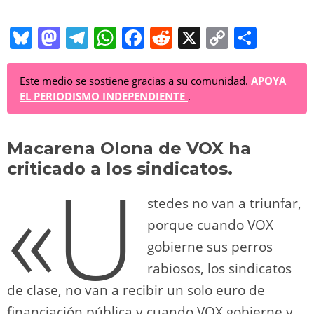
Bl
M
T
W
F
R
X
C
C
u
a
el
h
a
e
o
o
e
st
e
at
c
d
p
m
Este medio se sostiene gracias a su comunidad.
APOYA
EL PERIODISMO INDEPENDIENTE
.
sk
o
gr
s
e
di
y
p
y
d
a
A
b
t
Li
ar
Macarena Olona de VOX ha
o
m
p
o
n
tir
criticado a los sindicatos.
«U
n
p
o
k
stedes no van a triunfar,
k
porque cuando VOX
gobierne sus perros
rabiosos, los sindicatos
de clase, no van a recibir un solo euro de
financiación pública y cuando VOX gobierne y