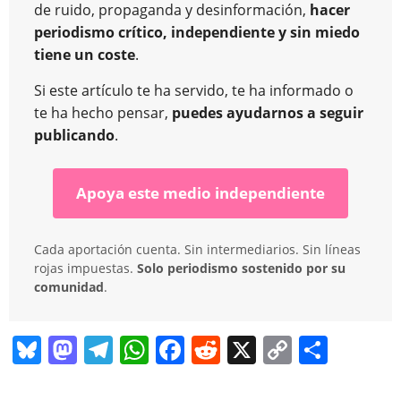
de ruido, propaganda y desinformación,
hacer
periodismo crítico, independiente y sin miedo
tiene un coste
.
Si este artículo te ha servido, te ha informado o
te ha hecho pensar,
puedes ayudarnos a seguir
publicando
.
Apoya este medio independiente
Cada aportación cuenta. Sin intermediarios. Sin líneas
rojas impuestas.
Solo periodismo sostenido por su
comunidad
.
Bl
M
T
W
F
R
X
C
C
u
a
el
h
a
e
o
o