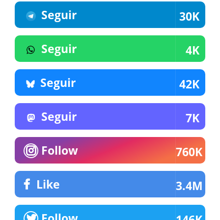
Seguir
30K
Seguir
4K
Seguir
42K
Seguir
7K
Follow
760K
Like
3.4M
Follow
146K