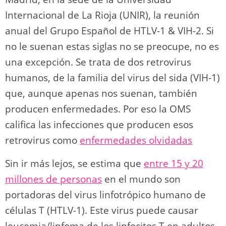
k
Internacional de La Rioja (UNIR), la reunión
anual del Grupo Español de HTLV-1 & VIH-2. Si
no le suenan estas siglas no se preocupe, no es
una excepción. Se trata de dos retrovirus
humanos, de la familia del virus del sida (VIH-1)
que, aunque apenas nos suenan, también
producen enfermedades. Por eso la OMS
califica las infecciones que producen esos
retrovirus como
enfermedades olvidadas
Sin ir más lejos, se estima que
entre 15 y 20
millones de personas
en el mundo son
portadoras del virus linfotrópico humano de
células T (HTLV-1). Este virus puede causar
leucemia/linfoma de los linfocitos T en adultos,