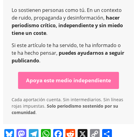
Lo sostienen personas como tú. En un contexto
de ruido, propaganda y desinformación,
hacer
periodismo crítico, independiente y sin miedo
tiene un coste
.
Si este artículo te ha servido, te ha informado o
te ha hecho pensar,
puedes ayudarnos a seguir
publicando
.
Apoya este medio independiente
Cada aportación cuenta. Sin intermediarios. Sin líneas
rojas impuestas.
Solo periodismo sostenido por su
comunidad
.
Bl
M
T
W
F
R
X
C
C