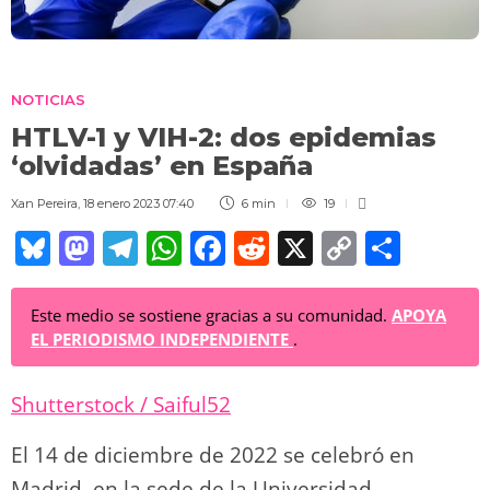
NOTICIAS
HTLV-1 y VIH-2: dos epidemias
‘olvidadas’ en España
Xan Pereira
,
18 enero 2023 07:40
6 min
19
Bl
M
T
W
F
R
X
C
C
u
a
el
h
a
e
o
o
e
st
e
at
c
d
p
m
Este medio se sostiene gracias a su comunidad.
APOYA
EL PERIODISMO INDEPENDIENTE
.
sk
o
gr
s
e
di
y
p
y
d
a
A
b
t
Li
ar
Shutterstock / Saiful52
o
m
p
o
n
tir
n
p
o
k
El 14 de diciembre de 2022 se celebró en
Madrid, en la sede de la Universidad