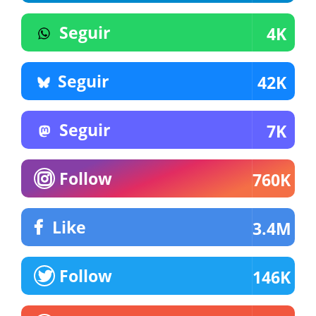
Seguir
4K
Seguir
42K
Seguir
7K
Follow
760K
Like
3.4M
Follow
146K