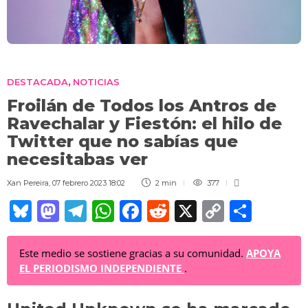
DESTACADA
NOTICIAS
,
Froilán de Todos los Antros de
Ravechalar y Fiestón: el hilo de
Twitter que no sabías que
necesitabas ver
Xan Pereira
,
07 febrero 2023 18:02
2 min
377
Bl
M
T
W
F
R
X
C
C
u
a
el
h
a
e
o
o
e
st
e
at
c
d
p
m
Este medio se sostiene gracias a su comunidad.
APOYA
EL PERIODISMO INDEPENDIENTE
.
sk
o
gr
s
e
di
y
p
y
d
a
A
b
t
Li
ar