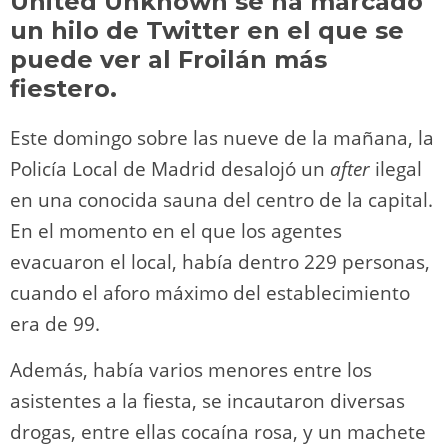
United Unknown se ha marcado
o
m
p
o
n
tir
un hilo de Twitter en el que se
n
p
o
k
puede ver al Froilán más
k
fiestero.
Este domingo sobre las nueve de la mañana, la
Policía Local de Madrid desalojó un
after
ilegal
en una conocida sauna del centro de la capital.
En el momento en el que los agentes
evacuaron el local, había dentro 229 personas,
cuando el aforo máximo del establecimiento
era de 99.
Además, había varios menores entre los
asistentes a la fiesta, se incautaron diversas
drogas, entre ellas cocaína rosa, y un machete