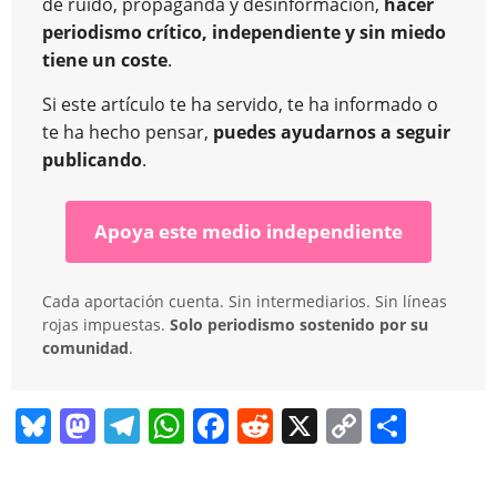
de ruido, propaganda y desinformación,
hacer
periodismo crítico, independiente y sin miedo
tiene un coste
.
Si este artículo te ha servido, te ha informado o
te ha hecho pensar,
puedes ayudarnos a seguir
publicando
.
Apoya este medio independiente
Cada aportación cuenta. Sin intermediarios. Sin líneas
rojas impuestas.
Solo periodismo sostenido por su
comunidad
.
Bl
M
T
W
F
R
X
C
C
u
a
el
h
a
e
o
o
e
st
e
at
c
d
p
m