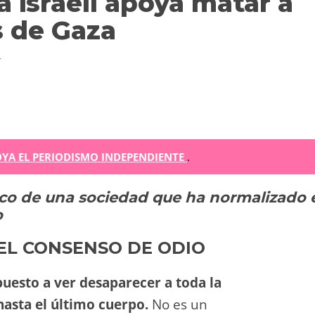
a israelí apoya matar a
s de Gaza
4
m
YA EL PERIODISMO INDEPENDIENTE
.
ico de una sociedad que ha normalizado 
r
o
ir
EL CONSENSO DE ODIO
spuesto a ver desaparecer a toda la
hasta el último cuerpo.
No es un