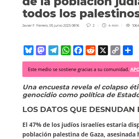
de la población judí
todos los palestino
Javier F. Ferrero
,
05 junio 2025 08:16
2
4 min
106
Bl
M
T
W
F
R
X
C
C
u
a
el
h
a
e
o
o
e
st
e
at
c
d
p
Este medio se sostiene gracias a su comunidad.
APO
sk
o
gr
s
e
di
y
p
Una encuesta revela el colapso ét
y
d
a
A
b
t
Li
a
genocidio como política de Estad
o
m
p
o
n
t
n
p
o
k
LOS DATOS QUE DESNUDAN 
k
El 47% de los judíos israelíes estaría di
población palestina de Gaza, asesinada 