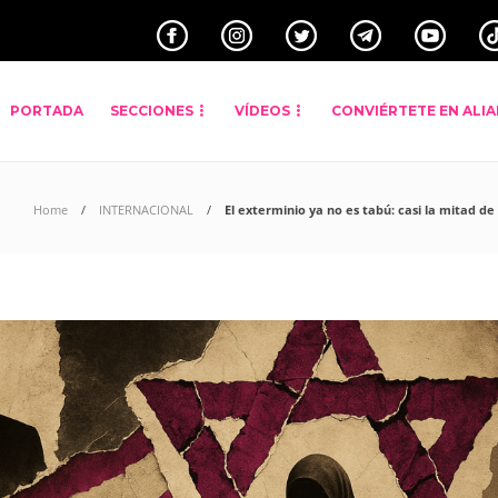
PORTADA
SECCIONES
VÍDEOS
CONVIÉRTETE EN ALI
Home
INTERNACIONAL
El exterminio ya no es tabú: casi la mitad de