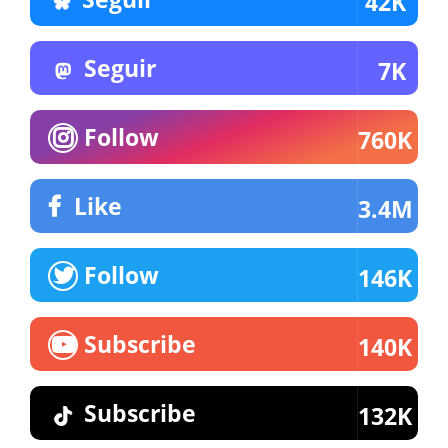
42K
Seguir
7K
Follow
760K
Like
3.4M
Follow
146K
Subscribe
140K
Subscribe
132K