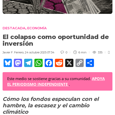
DESTACADA
ECONOMÍA
,
El colapso como oportunidad de
inversión
Javier F. Ferrero
,
24 octubre 2025 07:34
0
6 min
335
Bl
M
T
W
F
R
X
C
C
u
a
el
h
a
e
o
o
e
st
e
at
c
d
p
m
Este medio se sostiene gracias a su comunidad.
APOYA
EL PERIODISMO INDEPENDIENTE
.
sk
o
gr
s
e
di
y
p
y
d
a
A
b
t
Li
ar
Cómo los fondos especulan con el
o
m
p
o
n
tir
hambre, la escasez y el cambio
n
p
o
k
climático