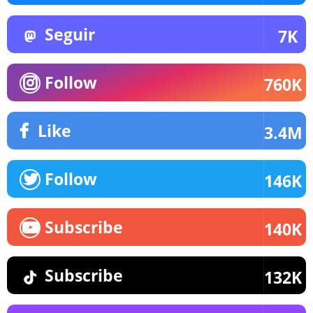
Seguir
7K
Follow
760K
Like
3.4M
Follow
146K
Subscribe
140K
Subscribe
132K