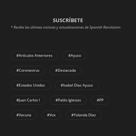
SUSCRÍBETE
* Recibe las últimas noticias y actualizaciones de Spanish Revolution
#Artículos Anteriores
#Ayuso
#coronavirus
#Destacada
#Estados Unidos
#Isabel Díaz Ayuso
#Juan Carlos I
#Pablo Iglesias
#PP
#Vacuna
#Vox
#Yolanda Díaz