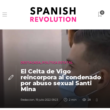
0
DESTACADA
,
POLÍTICA ESTATAL
El Celta de Vigo
reincorpora al condenado
por abuso sexual Santi
Mina
Redaccion
,
19 julio 2022 09:23
2 min
28