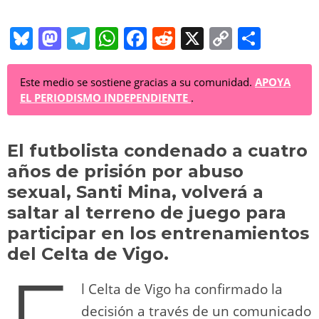
Bl
M
T
W
F
R
X
C
C
u
a
el
h
a
e
o
o
e
st
e
at
c
d
p
m
Este medio se sostiene gracias a su comunidad.
APOYA
EL PERIODISMO INDEPENDIENTE
.
sk
o
gr
s
e
di
y
p
y
d
a
A
b
t
Li
ar
El futbolista condenado a cuatro
o
m
p
o
n
tir
años de prisión por abuso
n
p
o
k
sexual, Santi Mina, volverá a
k
saltar al terreno de juego para
participar en los entrenamientos
del Celta de Vigo.
l Celta de Vigo ha confirmado la
decisión a través de un comunicado