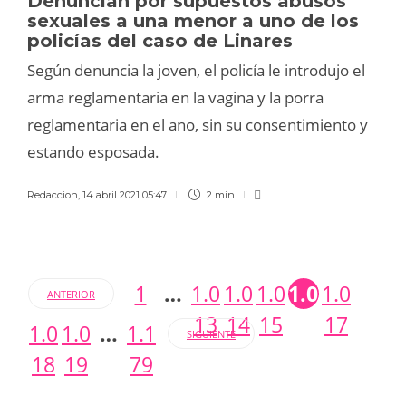
Denuncian por supuestos abusos
sexuales a una menor a uno de los
policías del caso de Linares
Según denuncia la joven, el policía le introdujo el
arma reglamentaria en la vagina y la porra
reglamentaria en el ano, sin su consentimiento y
estando esposada.
Redaccion
,
14 abril 2021 05:47
2 min
1
…
1.0
1.0
1.0
1.016
1.0
ANTERIOR
13
14
15
17
1.0
1.0
…
1.1
SIGUIENTE
18
19
79