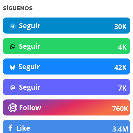
SÍGUENOS
Seguir
30K
Seguir
4K
Seguir
42K
Seguir
7K
Follow
760K
Like
3.4M