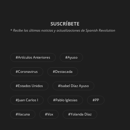
SUSCRÍBETE
* Recibe las últimas noticias y actualizaciones de Spanish Revolution
#Artículos Anteriores
#Ayuso
#coronavirus
#Destacada
#Estados Unidos
#Isabel Díaz Ayuso
#Juan Carlos I
#Pablo Iglesias
#PP
#Vacuna
#Vox
#Yolanda Díaz