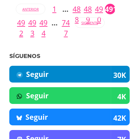
1
…
48
48
49
491
ANTERIOR
8
9
0
49
49
49
…
74
SIGUIENTE
2
3
4
7
SÍGUENOS
Seguir
30K
Seguir
4K
Seguir
42K
Seguir