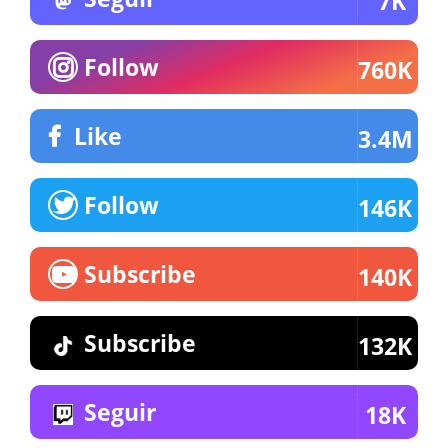
7K
Follow
760K
Like
3.4M
Follow
146K
Subscribe
140K
Subscribe
132K
Seguir
18K