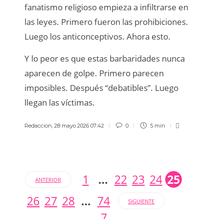
fanatismo religioso empieza a infiltrarse en
las leyes. Primero fueron las prohibiciones.
Luego los anticonceptivos. Ahora esto.
Y lo peor es que estas barbaridades nunca
aparecen de golpe. Primero parecen
imposibles. Después “debatibles”. Luego
llegan las víctimas.
Redaccion
,
28 mayo 2026 07:42
0
5 min
1
…
22
23
24
25
ANTERIOR
26
27
28
…
74
SIGUIENTE
7