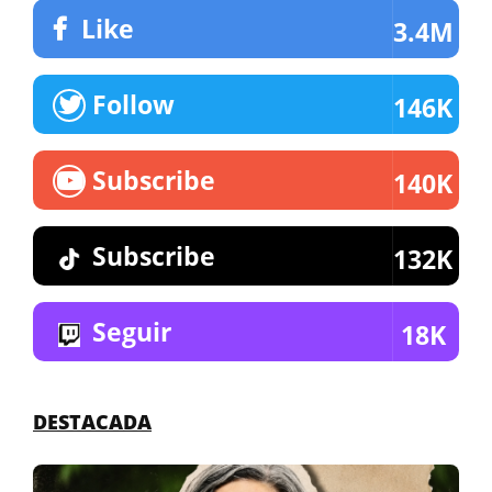
Like
3.4M
Follow
146K
Subscribe
140K
Subscribe
132K
Seguir
18K
DESTACADA