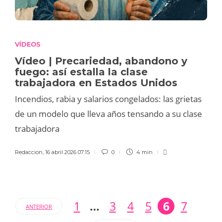
VÍDEOS
Vídeo | Precariedad, abandono y
fuego: así estalla la clase
trabajadora en Estados Unidos
Incendios, rabia y salarios congelados: las grietas
de un modelo que lleva años tensando a su clase
trabajadora
Redaccion
,
16 abril 2026 07:15
0
4 min
1
…
3
4
5
6
7
ANTERIOR