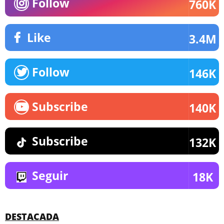
Follow
760K
Like
3.4M
Follow
146K
Subscribe
140K
Subscribe
132K
Seguir
18K
DESTACADA