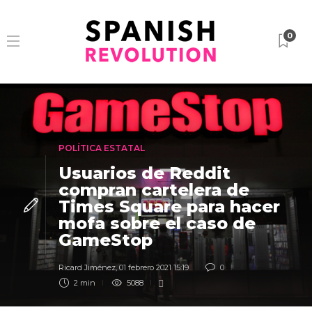
0
POLÍTICA ESTATAL
Usuarios de Reddit
compran cartelera de
Times Square para hacer
mofa sobre el caso de
GameStop
Ricard Jiménez
,
01 febrero 2021 15:19
0
2 min
5088