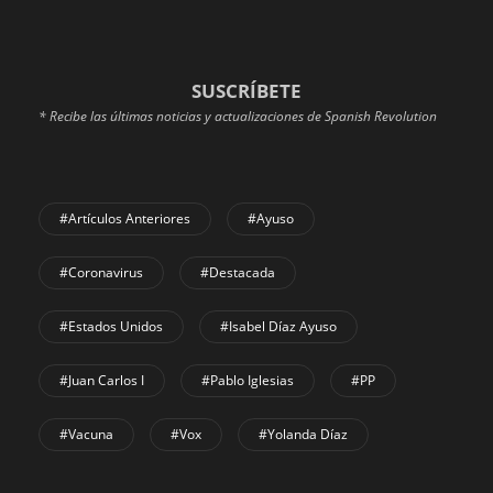
SUSCRÍBETE
* Recibe las últimas noticias y actualizaciones de Spanish Revolution
#Artículos Anteriores
#Ayuso
#coronavirus
#Destacada
#Estados Unidos
#Isabel Díaz Ayuso
#Juan Carlos I
#Pablo Iglesias
#PP
#Vacuna
#Vox
#Yolanda Díaz