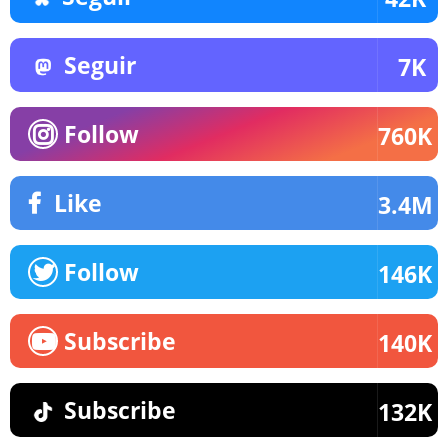
Seguir
7K
Follow
760K
Like
3.4M
Follow
146K
Subscribe
140K
Subscribe
132K