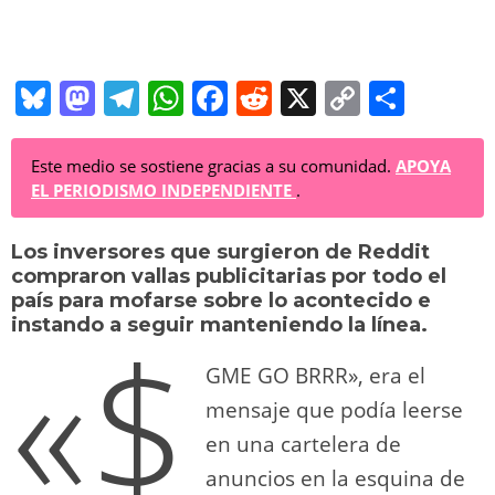
Bl
M
T
W
F
R
X
C
C
u
a
el
h
a
e
o
o
e
st
e
at
c
d
p
m
Este medio se sostiene gracias a su comunidad.
APOYA
EL PERIODISMO INDEPENDIENTE
.
sk
o
gr
s
e
di
y
p
y
d
a
A
b
t
Li
ar
Los inversores que surgieron de Reddit
compraron vallas publicitarias por todo el
o
m
p
o
n
tir
país para mofarse sobre lo acontecido e
«$
n
p
o
k
instando a seguir manteniendo la línea.
k
GME GO BRRR», era el
mensaje que podía leerse
en una cartelera de
anuncios en la esquina de