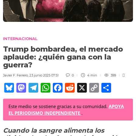
INTERNACIONAL
Trump bombardea, el mercado
aplaude: ¿quién gana con la
guerra?
Javier F. Ferrero
,
23 junio 2025 07:51
0
4 min
399
Bl
M
T
W
F
R
X
C
C
u
a
el
h
a
e
o
o
e
st
e
at
c
d
p
m
Este medio se sostiene gracias a su comunidad.
APOYA
EL PERIODISMO INDEPENDIENTE
.
sk
o
gr
s
e
di
y
p
y
d
a
A
b
t
Li
ar
Cuando la sangre alimenta los