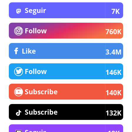
Seguir
7K
Follow
760K
Like
3.4M
Follow
146K
Subscribe
140K
Subscribe
132K