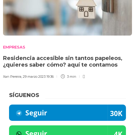
EMPRESAS
Residencia accesible sin tantos papeleos,
¿quieres saber cómo? aquí te contamos
Xan Pereira
,
29 marzo 2023 19:36
3 min
SÍGUENOS
Seguir
30K
Seguir
4K