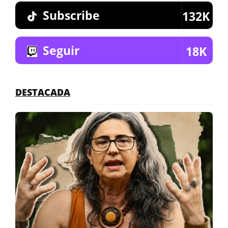
Subscribe
132K
Seguir
18K
DESTACADA