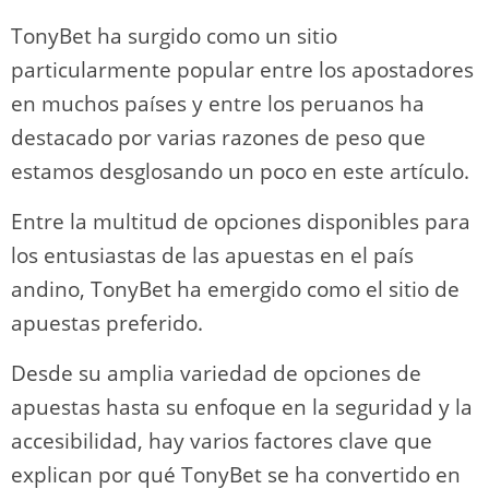
TonyBet ha surgido como un sitio
particularmente popular entre los apostadores
en muchos países y entre los peruanos ha
destacado por varias razones de peso que
estamos desglosando un poco en este artículo.
Entre la multitud de opciones disponibles para
los entusiastas de las apuestas en el país
andino, TonyBet ha emergido como el sitio de
apuestas preferido.
Desde su amplia variedad de opciones de
apuestas hasta su enfoque en la seguridad y la
accesibilidad, hay varios factores clave que
explican por qué TonyBet se ha convertido en