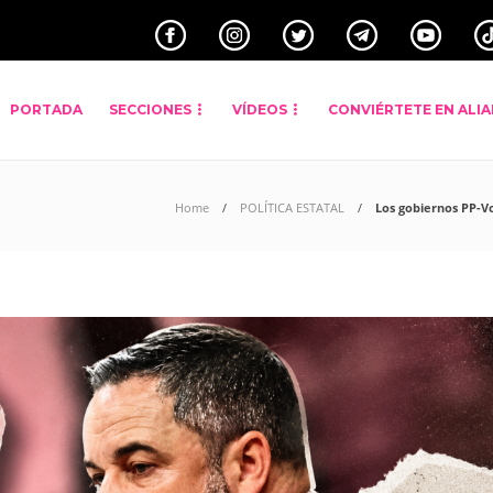
PORTADA
SECCIONES
VÍDEOS
CONVIÉRTETE EN ALI
Home
POLÍTICA ESTATAL
Los gobiernos PP-V