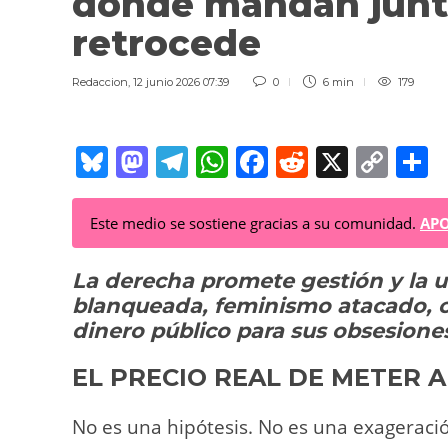
donde mandan junto
retrocede
Redaccion
,
12 junio 2026 07:39
0
6 min
179
Bl
M
T
W
F
R
X
C
C
u
a
el
h
a
e
o
o
e
st
e
at
c
d
p
Este medio se sostiene gracias a su comunidad.
APO
sk
o
gr
s
e
di
y
p
La derecha promete gestión y la
y
d
a
A
b
t
Li
a
blanqueada, feminismo atacado, c
o
m
p
o
n
t
dinero público para sus obsesione
n
p
o
k
EL PRECIO REAL DE METER 
k
No es una hipótesis. No es una exagerac