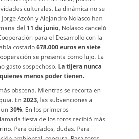
tividades culturales. La dinámica no se
, Jorge Azcón y Alejandro Nolasco han
semana del
11 de junio
, Nolasco canceló
Cooperación para el Desarrollo con la
había costado
678.000 euros en siete
 cooperación se presenta como lujo. La
mo gasto sospechoso.
La tijera nunca
e quienes menos poder tienen.
a más obscena. Mientras se recorta en
aquia. En
2023
, las subvenciones a
e un
30%
. En los primeros
lamada fiesta de los toros recibió más
rino. Para cuidados, dudas. Para
ión ambiental, censura. Para toros,