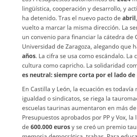
lingüística, cooperación y desarrollo, y ac
ha detenido. Tras el nuevo pacto de
abril
vuelto a marcar la misma dirección. La 
un convenio para financiar la cátedra de 
Universidad de Zaragoza, alegando que 
años
. La cifra se usa como escándalo. La
cultura como capricho. La solidaridad co
es neutral: siempre corta por el lado d
En Castilla y León, la ecuación es todaví
igualdad o sindicatos, se riega la taurom
escuelas taurinas aumentaron en más d
Presupuestos aprobados por PP y Vox, la l
de
600.000 euros
y se creó un premio tau
memoria democrática, trabas. Para educac