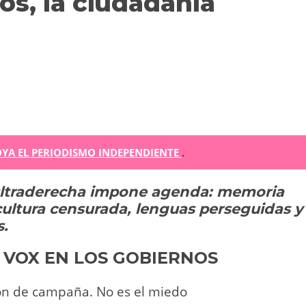
s, la ciudadanía
m
YA EL PERIODISMO INDEPENDIENTE
.
 ultraderecha impone agenda: memoria
r
ultura censurada, lenguas perseguidas y
ir
s.
A VOX EN LOS GOBIERNOS
ión de campaña. No es el miedo