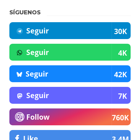
SÍGUENOS
Seguir
30K
Seguir
4K
Seguir
42K
Seguir
7K
Follow
760K
Like
3.4M