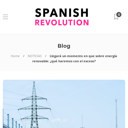
0
Blog
Home
NOTICIAS
Llegará un momento en que sobre energía
renovable: ¿qué haremos con el exceso?