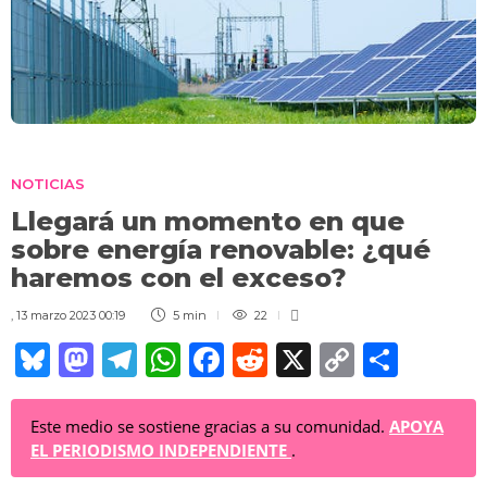
NOTICIAS
Llegará un momento en que
sobre energía renovable: ¿qué
haremos con el exceso?
,
13 marzo 2023 00:19
5 min
22
Bl
M
T
W
F
R
X
C
C
u
a
el
h
a
e
o
o
e
st
e
at
c
d
p
m
Este medio se sostiene gracias a su comunidad.
APOYA
EL PERIODISMO INDEPENDIENTE
.
sk
o
gr
s
e
di
y
p