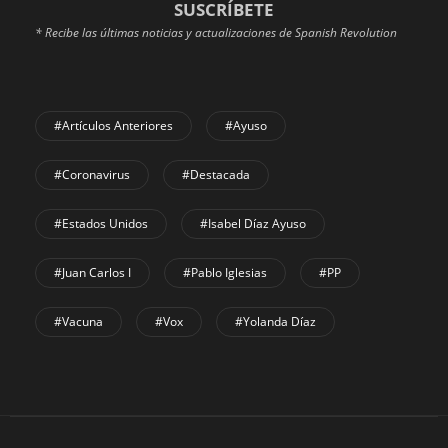
SUSCRÍBETE
* Recibe las últimas noticias y actualizaciones de Spanish Revolution
#Artículos Anteriores
#Ayuso
#coronavirus
#Destacada
#Estados Unidos
#Isabel Díaz Ayuso
#Juan Carlos I
#Pablo Iglesias
#PP
#Vacuna
#Vox
#Yolanda Díaz