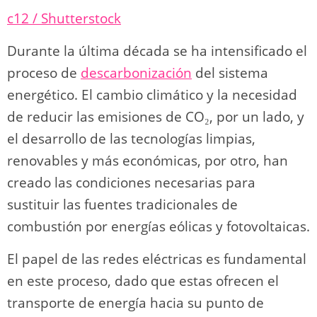
y
d
a
A
b
t
Li
ar
c12 / Shutterstock
o
m
p
o
n
tir
n
p
o
k
Durante la última década se ha intensificado el
k
proceso de
descarbonización
del sistema
energético. El cambio climático y la necesidad
de reducir las emisiones de CO₂, por un lado, y
el desarrollo de las tecnologías limpias,
renovables y más económicas, por otro, han
creado las condiciones necesarias para
sustituir las fuentes tradicionales de
combustión por energías eólicas y fotovoltaicas.
El papel de las redes eléctricas es fundamental
en este proceso, dado que estas ofrecen el
transporte de energía hacia su punto de