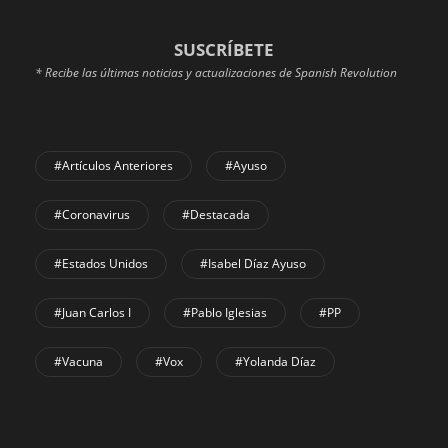
SUSCRÍBETE
* Recibe las últimas noticias y actualizaciones de Spanish Revolution
#Artículos Anteriores
#Ayuso
#coronavirus
#Destacada
#Estados Unidos
#Isabel Díaz Ayuso
#Juan Carlos I
#Pablo Iglesias
#PP
#Vacuna
#Vox
#Yolanda Díaz