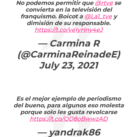
No podemos permitir que
@rtve
se
convierta en la televisión del
franquismo. Boicot a
@La1_tve
y
dimisión de su responsable.
https://t.co/veIyHny4eJ
— Carmina R
(@CarminaReinadeE)
July 23, 2021
Es el mejor ejemplo de periodismo
del bueno, para algunos eso molesta
porque solo les gusta revolcarse
https://t.co/QD8oBwwzAD
— yandrak86