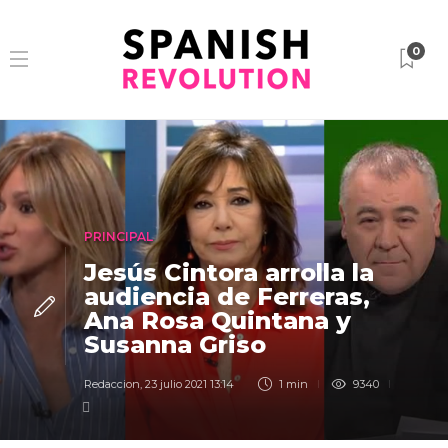
0
PRINCIPAL
Jesús Cintora arrolla la
audiencia de Ferreras,
Ana Rosa Quintana y
Susanna Griso
Redaccion
,
23 julio 2021 13:14
1 min
9340