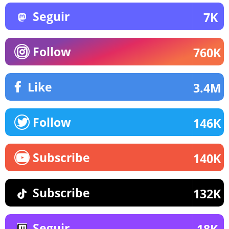
Seguir
7K
Follow
760K
Like
3.4M
Follow
146K
Subscribe
140K
Subscribe
132K
Seguir