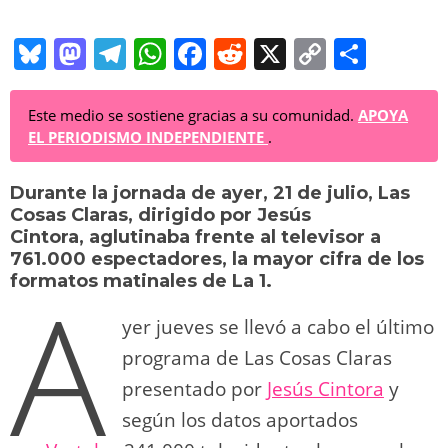
Bl
M
T
W
F
R
X
C
C
u
a
el
h
a
e
o
o
e
st
e
at
c
d
p
m
Este medio se sostiene gracias a su comunidad.
APOYA
EL PERIODISMO INDEPENDIENTE
.
sk
o
gr
s
e
di
y
p
y
d
a
A
b
t
Li
ar
Durante la jornada de ayer, 21 de julio,
Las
Cosas Claras, dirigido por Jesús
o
m
p
o
n
tir
Cintora,
aglutinaba frente al televisor a
n
p
o
k
761.000 espectadores, la
mayor cifra de los
A
formatos matinales de La 1
.
k
yer jueves se llevó a cabo el último
programa de Las Cosas Claras
presentado por
Jesús Cintora
y
según los datos aportados