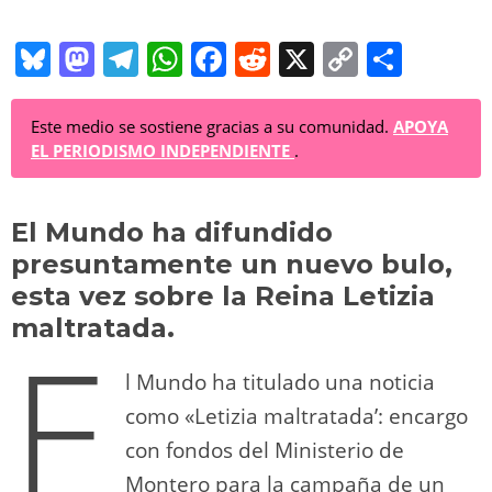
Bl
M
T
W
F
R
X
C
C
u
a
el
h
a
e
o
o
e
st
e
at
c
d
p
m
Este medio se sostiene gracias a su comunidad.
APOYA
EL PERIODISMO INDEPENDIENTE
.
sk
o
gr
s
e
di
y
p
y
d
a
A
b
t
Li
ar
El Mundo ha difundido
o
m
p
o
n
tir
presuntamente un nuevo bulo,
n
p
o
k
esta vez sobre la Reina Letizia
k
maltratada.
E
l Mundo ha titulado una noticia
como «Letizia maltratada’: encargo
con fondos del Ministerio de
Montero para la campaña de un