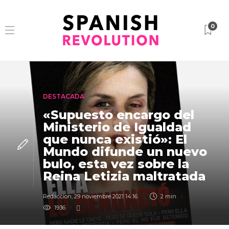
0
DESTACADA
«Supuesto encargo del
Ministerio de Igualdad
que nunca existió»: El
Mundo difunde un nuevo
bulo, esta vez sobre la
Reina Letizia maltratada
Redaccion
,
29 noviembre 2021 14:16
2 min
1936