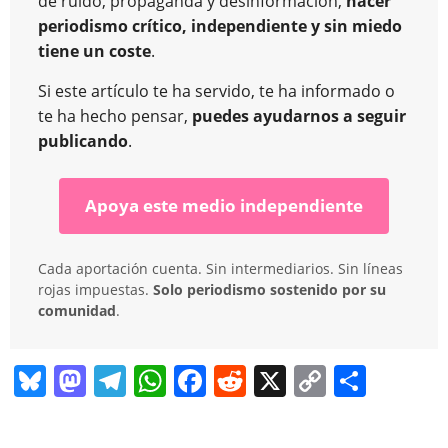
de ruido, propaganda y desinformación,
hacer
periodismo crítico, independiente y sin miedo
tiene un coste
.
Si este artículo te ha servido, te ha informado o
te ha hecho pensar,
puedes ayudarnos a seguir
publicando
.
Apoya este medio independiente
Cada aportación cuenta. Sin intermediarios. Sin líneas
rojas impuestas.
Solo periodismo sostenido por su
comunidad
.
Bl
M
T
W
F
R
X
C
C
u
a
el
h
a
e
o
o