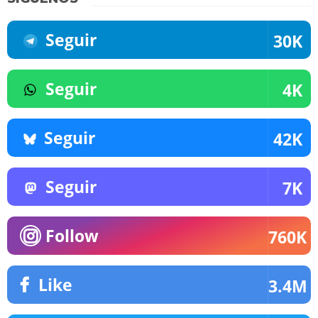
Seguir
30K
Seguir
4K
Seguir
42K
Seguir
7K
Follow
760K
Like
3.4M