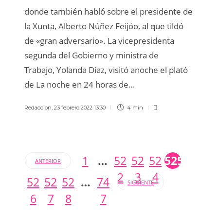
donde también habló sobre el presidente de
la Xunta, Alberto Núñez Feijóo, al que tildó
de «gran adversario». La vicepresidenta
segunda del Gobierno y ministra de
Trabajo, Yolanda Díaz, visitó anoche el plató
de La noche en 24 horas de…
Redaccion
,
23 febrero 2022 13:30
4 min
1
…
52
52
52
525
ANTERIOR
2
3
4
52
52
52
…
74
SIGUIENTE
6
7
8
7