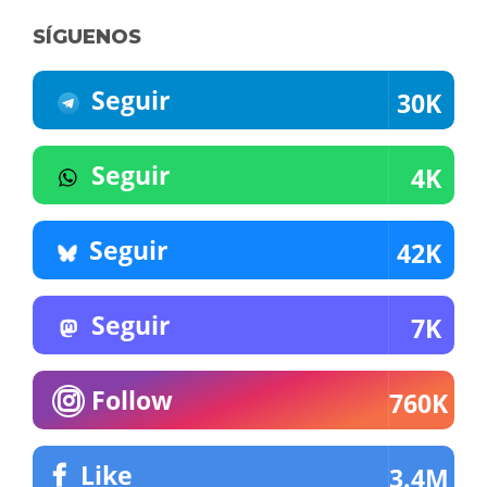
SÍGUENOS
Seguir
30K
Seguir
4K
Seguir
42K
Seguir
7K
Follow
760K
Like
3.4M