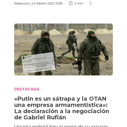
Redaccion
,
24 febrero 2022 15:08
2 min
DESTACADA
«Putin es un sátrapa y la OTAN
una empresa armamentística»:
La declaración a la negociación
de Gabriel Rufián
Ucrania ordenó hoy el cierre de su espacio