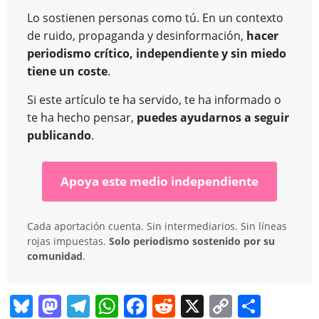
Lo sostienen personas como tú. En un contexto
de ruido, propaganda y desinformación,
hacer
periodismo crítico, independiente y sin miedo
tiene un coste
.
Si este artículo te ha servido, te ha informado o
te ha hecho pensar,
puedes ayudarnos a seguir
publicando
.
Apoya este medio independiente
Cada aportación cuenta. Sin intermediarios. Sin líneas
rojas impuestas.
Solo periodismo sostenido por su
comunidad
.
Bl
M
T
W
F
R
X
C
C