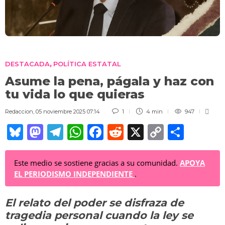
DESTACADA
POLÍTICA ESTATAL
,
Asume la pena, págala y haz con
tu vida lo que quieras
Redaccion
,
05 noviembre 2025 07:14
1
4 min
947
Bl
M
T
W
F
R
X
C
C
u
a
el
h
a
e
o
o
e
st
e
at
c
d
p
m
Este medio se sostiene gracias a su comunidad.
APOYA
EL PERIODISMO INDEPENDIENTE
.
sk
o
gr
s
e
di
y
p
y
d
a
A
b
t
Li
ar
El relato del poder se disfraza de
o
m
p
o
n
tir
tragedia personal cuando la ley se