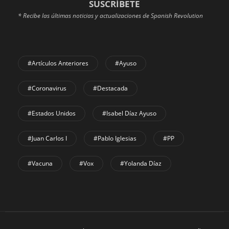
SUSCRÍBETE
* Recibe las últimas noticias y actualizaciones de Spanish Revolution
#Artículos Anteriores
#Ayuso
#coronavirus
#Destacada
#Estados Unidos
#Isabel Díaz Ayuso
#Juan Carlos I
#Pablo Iglesias
#PP
#Vacuna
#Vox
#Yolanda Díaz