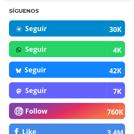
SÍGUENOS
Seguir
30K
Seguir
4K
Seguir
42K
Seguir
7K
Follow
760K
Like
3.4M