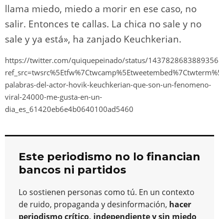
llama miedo, miedo a morir en ese caso, no
salir. Entonces te callas. La chica no sale y no
sale y ya está», ha zanjado Keuchkerian.
https://twitter.com/quiquepeinado/status/143782868388935
ref_src=twsrc%5Etfw%7Ctwcamp%5Etweetembed%7Ctwterm%5
palabras-del-actor-hovik-keuchkerian-que-son-un-fenomeno-
viral-24000-me-gusta-en-un-
dia_es_61420eb6e4b0640100ad5460
Este periodismo no lo financian
bancos ni partidos
Lo sostienen personas como tú. En un contexto
de ruido, propaganda y desinformación,
hacer
periodismo crítico, independiente y sin miedo