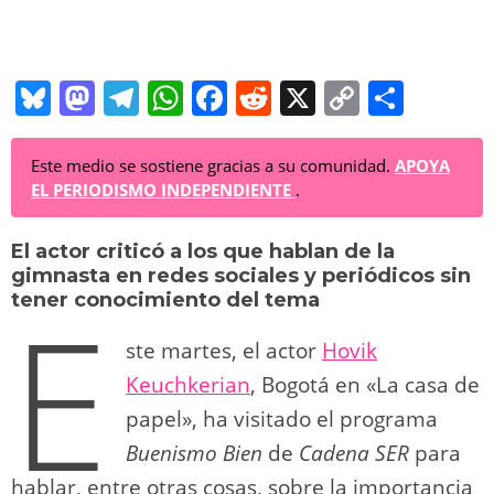
Bl
M
T
W
F
R
X
C
C
u
a
el
h
a
e
o
o
e
st
e
at
c
d
p
m
Este medio se sostiene gracias a su comunidad.
APOYA
EL PERIODISMO INDEPENDIENTE
.
sk
o
gr
s
e
di
y
p
y
d
a
A
b
t
Li
ar
El actor criticó a los que hablan de la
gimnasta en redes sociales y periódicos sin
o
m
p
o
n
tir
E
tener conocimiento del tema
n
p
o
k
ste martes, el actor
Hovik
k
Keuchkerian
, Bogotá en «La casa de
papel», ha visitado el programa
Buenismo Bien
de
Cadena SER
para
hablar, entre otras cosas, sobre la importancia