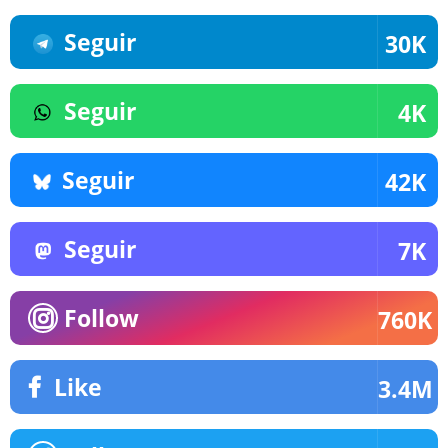
Seguir
30K
Seguir
4K
Seguir
42K
Seguir
7K
Follow
760K
Like
3.4M