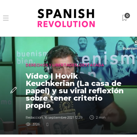
0
DERECHOS Y LIBERTADES
,
DESTACADA
Vídeo | Hovik
Keuchkerian (La casa de
papel) y su viral reflexión
sobre tener criterio
propio
Redaccion
,
16 septiembre 2021 12:29
2 min
3726