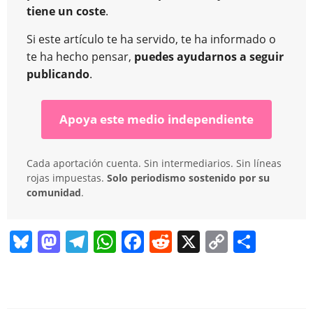
tiene un coste
.
Si este artículo te ha servido, te ha informado o
te ha hecho pensar,
puedes ayudarnos a seguir
publicando
.
Apoya este medio independiente
Cada aportación cuenta. Sin intermediarios. Sin líneas
rojas impuestas.
Solo periodismo sostenido por su
comunidad
.
Bl
M
T
W
F
R
X
C
C
u
a
el
h
a
e
o
o
e
st
e
at
c
d
p
m
sk
o
gr
s
e
di
y
p