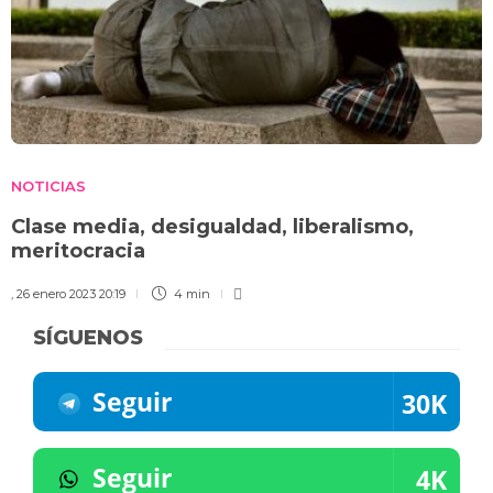
NOTICIAS
Clase media, desigualdad, liberalismo,
meritocracia
,
26 enero 2023 20:19
4 min
SÍGUENOS
Seguir
30K
Seguir
4K