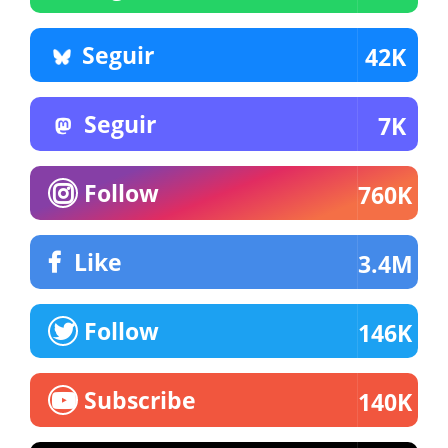
Seguir
42K
Seguir
7K
Follow
760K
Like
3.4M
Follow
146K
Subscribe
140K