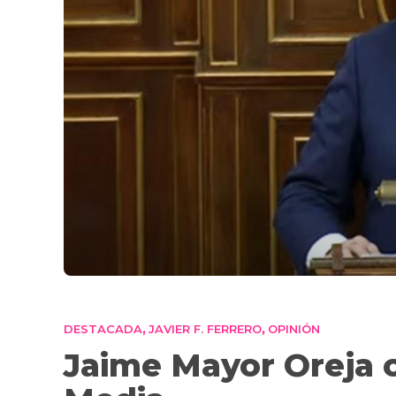
DESTACADA
JAVIER F. FERRERO
OPINIÓN
,
,
Jaime Mayor Oreja o