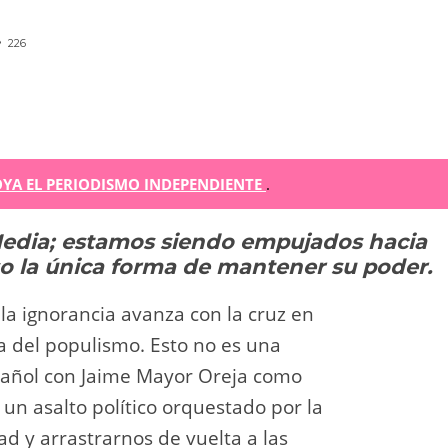
226
m
YA EL PERIODISMO INDEPENDIENTE
.
Media; estamos siendo empujados hacia
r
eso la única forma de mantener su poder.
ir
la ignorancia avanza con la cruz en
a del populismo. Esto no es una
spañol con Jaime Mayor Oreja como
 un asalto político orquestado por la
d y arrastrarnos de vuelta a las