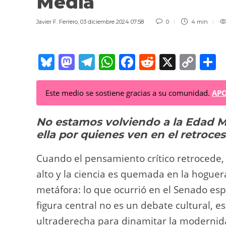
Media
Javier F. Ferrero
,
03 diciembre 2024 07:58
0
4 min
Bl
M
T
W
F
R
X
C
C
u
a
el
h
a
e
o
o
e
st
e
at
c
d
p
Este medio se sostiene gracias a su comunidad.
APO
sk
o
gr
s
e
di
y
p
No estamos volviendo a la Edad 
y
d
a
A
b
t
Li
a
ella por quienes ven en el retroc
o
m
p
o
n
t
n
p
o
k
Cuando el pensamiento crítico retrocede, 
k
alto y la ciencia es quemada en la hoguer
metáfora: lo que ocurrió en el Senado e
figura central no es un debate cultural, es
ultraderecha para dinamitar la modernida