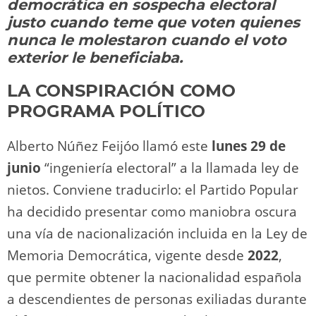
o
m
p
o
n
tir
democrática en sospecha electoral
n
p
o
k
justo cuando teme que voten quienes
k
nunca le molestaron cuando el voto
exterior le beneficiaba.
LA CONSPIRACIÓN COMO
PROGRAMA POLÍTICO
Alberto Núñez Feijóo llamó este
lunes 29 de
junio
“ingeniería electoral” a la llamada ley de
nietos. Conviene traducirlo: el Partido Popular
ha decidido presentar como maniobra oscura
una vía de nacionalización incluida en la Ley de
Memoria Democrática, vigente desde
2022
,
que permite obtener la nacionalidad española
a descendientes de personas exiliadas durante