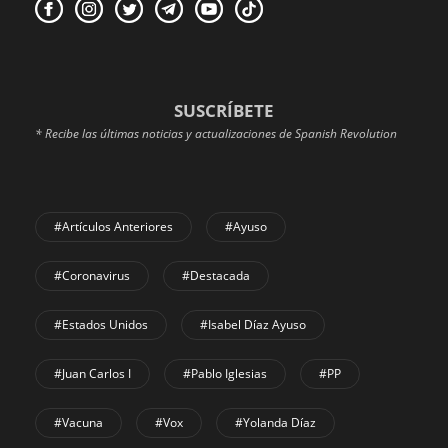
SUSCRÍBETE
* Recibe las últimas noticias y actualizaciones de Spanish Revolution
#Artículos Anteriores
#Ayuso
#coronavirus
#Destacada
#Estados Unidos
#Isabel Díaz Ayuso
#Juan Carlos I
#Pablo Iglesias
#PP
#Vacuna
#Vox
#Yolanda Díaz