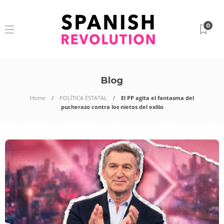
0
Blog
Home
POLÍTICA ESTATAL
El PP agita el fantasma del
pucherazo contra los nietos del exilio