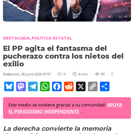
DESTACADA
POLÍTICA ESTATAL
,
El PP agita el fantasma del
pucherazo contra los nietos del
exilio
Redaccion
,
30 junio 2026 07:57
0
6 min
67
Bl
M
T
W
F
R
X
C
C
u
a
el
h
a
e
o
o
e
st
e
at
c
d
p
m
Este medio se sostiene gracias a su comunidad.
APOYA
EL PERIODISMO INDEPENDIENTE
.
sk
o
gr
s
e
di
y
p
y
d
a
A
b
t
Li
ar
La derecha convierte la memoria