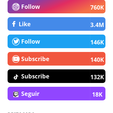
Follow
760K
Like
3.4M
Follow
146K
Subscribe
140K
Subscribe
132K
Seguir
18K