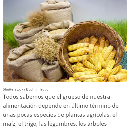
o
m
p
o
n
tir
n
p
o
k
k
Shutterstock / Budimir Jevtic
Todos sabemos que el grueso de nuestra
alimentación depende en último término de
unas pocas especies de plantas agrícolas: el
maíz, el trigo, las legumbres, los árboles