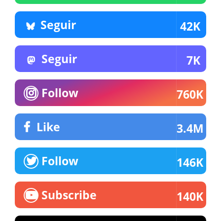
Seguir
42K
Seguir
7K
Follow
760K
Like
3.4M
Follow
146K
Subscribe
140K