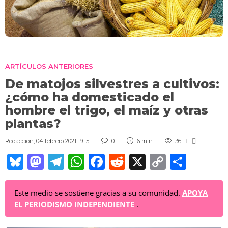
ARTÍCULOS ANTERIORES
De matojos silvestres a cultivos:
¿cómo ha domesticado el
hombre el trigo, el maíz y otras
plantas?
Redaccion
,
04 febrero 2021 19:15
0
6 min
36
Bl
M
T
W
F
R
X
C
C
u
a
el
h
a
e
o
o
e
st
e
at
c
d
p
m
Este medio se sostiene gracias a su comunidad.
APOYA
EL PERIODISMO INDEPENDIENTE
.
sk
o
gr
s
e
di
y
p
y
d
a
A
b
t
Li
ar