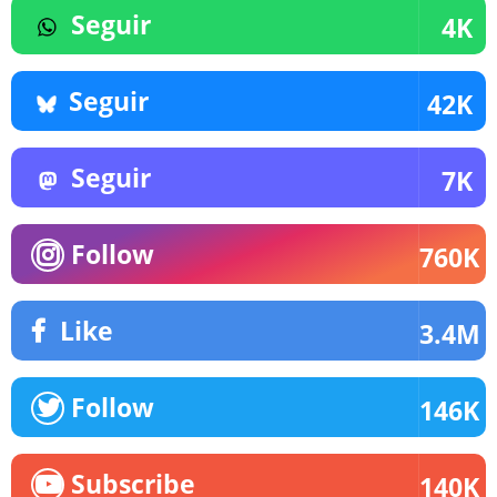
Seguir
4K
Seguir
42K
Seguir
7K
Follow
760K
Like
3.4M
Follow
146K
Subscribe
140K