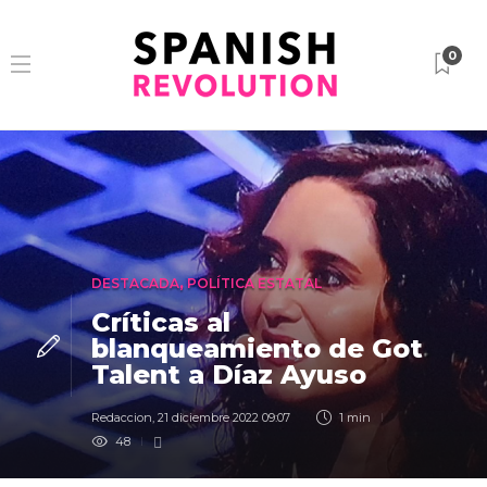
0
DESTACADA
,
POLÍTICA ESTATAL
Críticas al
blanqueamiento de Got
Talent a Díaz Ayuso
Redaccion
,
21 diciembre 2022 09:07
1 min
48