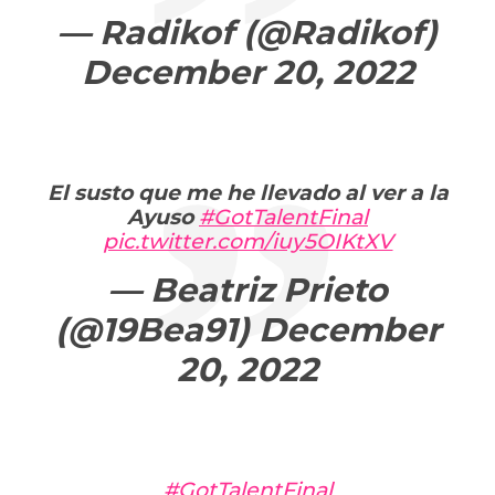
— Radikof (@Radikof)
December 20, 2022
El susto que me he llevado al ver a la
Ayuso
#GotTalentFinal
pic.twitter.com/iuy5OIKtXV
— Beatriz Prieto
(@19Bea91)
December
20, 2022
#GotTalentFinal