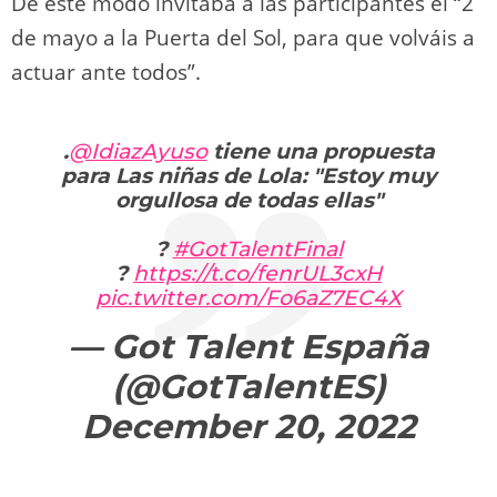
De este modo invitaba a las participantes el “2
de mayo a la Puerta del Sol, para que volváis a
actuar ante todos”.
.
@IdiazAyuso
tiene una propuesta
para Las niñas de Lola: "Estoy muy
orgullosa de todas ellas"
?
#GotTalentFinal
?
https://t.co/fenrUL3cxH
pic.twitter.com/Fo6aZ7EC4X
— Got Talent España
(@GotTalentES)
December 20, 2022