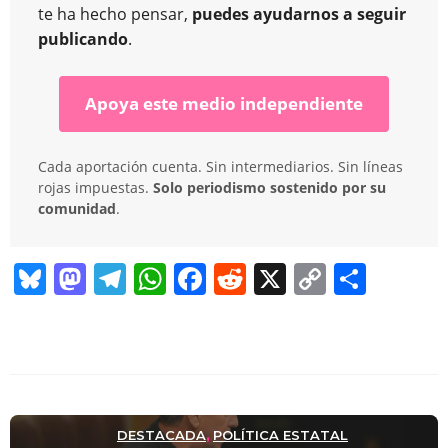
te ha hecho pensar,
puedes ayudarnos a seguir
publicando
.
Apoya este medio independiente
Cada aportación cuenta. Sin intermediarios. Sin líneas
rojas impuestas.
Solo periodismo sostenido por su
comunidad
.
Bl
M
T
W
F
R
X
C
C
u
a
el
h
a
e
o
o
e
st
e
at
c
d
p
m
sk
o
gr
s
e
di
y
p
y
d
a
A
b
t
Li
ar
DESTACADA
POLÍTICA ESTATAL
,