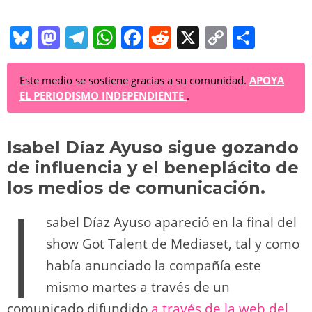
Bl
M
T
W
F
R
X
C
C
u
a
el
h
a
e
o
o
e
st
e
at
c
d
p
m
Este medio se sostiene gracias a su comunidad.
APOYA
EL PERIODISMO INDEPENDIENTE
.
sk
o
gr
s
e
di
y
p
y
d
a
A
b
t
Li
ar
Isabel Díaz Ayuso sigue gozando
o
m
p
o
n
tir
de influencia y el beneplácito de
n
p
o
k
los medios de comunicación.
I
k
sabel Díaz Ayuso apareció en la final del
show Got Talent de Mediaset, tal y como
había anunciado la compañía este
mismo martes a través de un
comunicado difundido
a través de la web del